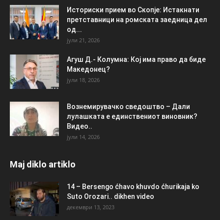
Историски прием во Скопје: Истакнати
претставници на ромската заедница дел
од...
јули 21, 2026
Агуш Д.- Колумна: Кој има право да биде
Македонец?
јули 18, 2026
Вознемирувачко сведоштво – Дали
лулашката е единствениот виновник?
Видео..
јули 14, 2026
Maj diklo artiklo
14 – Bersengo ćhavo khuvdo ćhurikaja ko
Suto Orozari.. dikhen video
декември 13, 2023