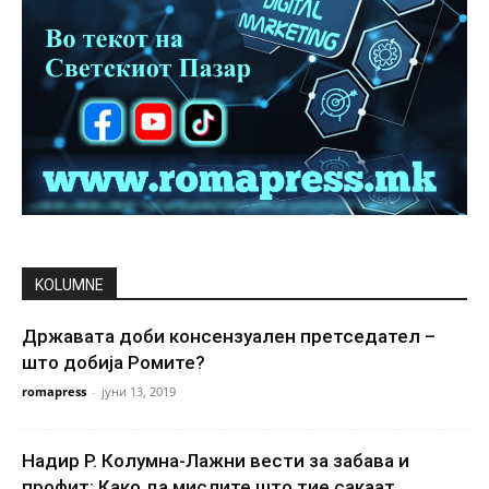
KOLUMNE
Државата доби консензуален претседател –
што добија Ромите?
romapress
-
јуни 13, 2019
Надир Р. Колумна-Лажни вести за забава и
профит: Како да мислите што тие сакаат...