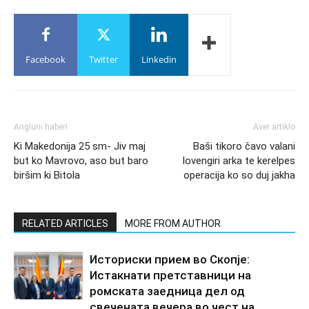
Facebook
Twitter
Linkedin
Angluni haberi
Aver artiklo
Ki Makedonija 25 sm- Jiv maj
Baši tikoro čavo valani
but ko Mavrovo, aso but baro
lovengiri arka te kerelpes
biršim ki Bitola
operacija ko so duj jakha
RELATED ARTICLES
MORE FROM AUTHOR
Историски прием во Скопје:
Истакнати претставници на
ромската заедница дел од
свечената вечера во чест на