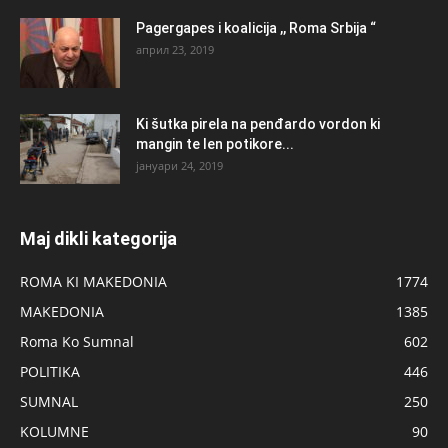
Pagergapes i koalicija ,, Roma Srbija “
април 23, 2019
Ki šutka pirela na penđardo vordon ki
mangin te len potikore...
јануари 24, 2019
Maj dikli kategorija
ROMA KI MAKEDONIA
1774
MAKEDONIA
1385
Roma Ko Sumnal
602
POLITIKA
446
SUMNAL
250
KOLUMNE
90