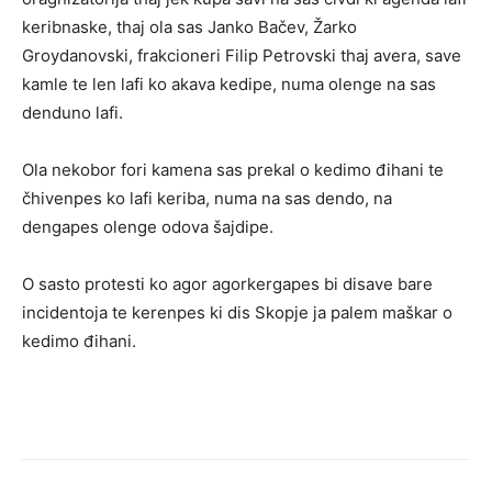
keribnaske, thaj ola sas Janko Bačev, Žarko
Groydanovski, frakcioneri Filip Petrovski thaj avera, save
kamle te len lafi ko akava kedipe, numa olenge na sas
denduno lafi.
Ola nekobor fori kamena sas prekal o kedimo đihani te
čhivenpes ko lafi keriba, numa na sas dendo, na
dengapes olenge odova šajdipe.
O sasto protesti ko agor agorkergapes bi disave bare
incidentoja te kerenpes ki dis Skopje ja palem maškar o
kedimo đihani.