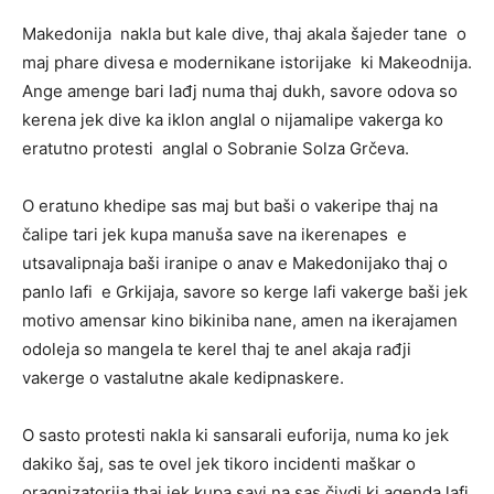
Makedonija nakla but kale dive, thaj akala šajeder tane o
maj phare divesa e modernikane istorijake ki Makeodnija.
Ange amenge bari lađj numa thaj dukh, savore odova so
kerena jek dive ka iklon anglal o nijamalipe vakerga ko
eratutno protesti anglal o Sobranie Solza Grčeva.
O eratuno khedipe sas maj but baši o vakeripe thaj na
čalipe tari jek kupa manuša save na ikerenapes e
utsavalipnaja baši iranipe o anav e Makedonijako thaj o
panlo lafi e Grkijaja, savore so kerge lafi vakerge baši jek
motivo amensar kino bikiniba nane, amen na ikerajamen
odoleja so mangela te kerel thaj te anel akaja rađji
vakerge o vastalutne akale kedipnaskere.
O sasto protesti nakla ki sansarali euforija, numa ko jek
dakiko šaj, sas te ovel jek tikoro incidenti maškar o
oragnizatorija thaj jek kupa savi na sas čivdi ki agenda lafi