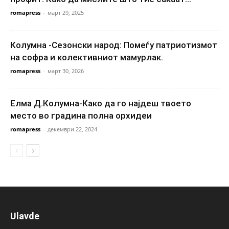
romapress
-
март 29, 2025
Колумна -Сезонски народ: Помеѓу патриотизмот
на софра и колективниот мамурлак.
romapress
-
март 30, 2026
Елма Д.Колумна-Како да го најдеш твоето
место во градина полна орхидеи
romapress
-
декември 22, 2024
Ulavde