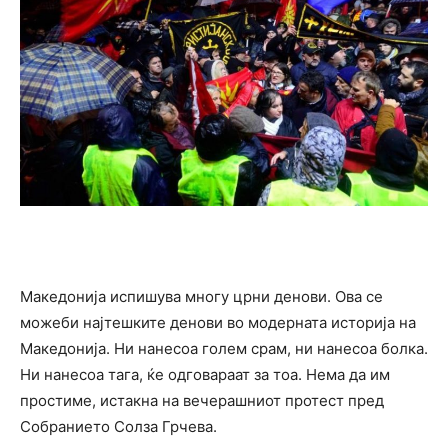
Македонија испишува многу црни денови. Ова се
можеби најтешките денови во модерната историја на
Македонија. Ни нанесоа голем срам, ни нанесоа болка.
Ни нанесоа тага, ќе одговараат за тоа. Нема да им
простиме, истакна на вечерашниот протест пред
Собранието Солза Грчева.