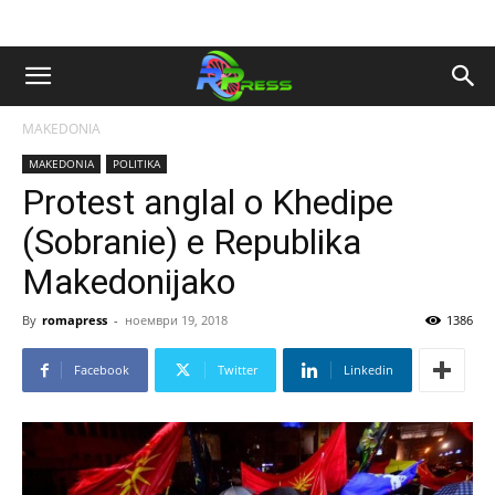
MAKEDONIA
MAKEDONIA
POLITIKA
Protest anglal o Khedipe
(Sobranie) e Republika
Makedonijako
By
romapress
-
ноември 19, 2018
1386
Facebook
Twitter
Linkedin