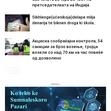
претседателката на Индија
Sikhlenge(ućenikoja)delape milja
denarija te biknen droga ki śkola..
Акциска сообраќајна контрола, 54
санкции за брзо возење, тројца
возеле со над 70 км на час повеќе
од дозволено
- Reklam -