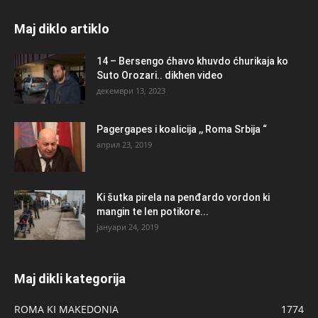
Maj diklo artiklo
14 – Bersengo ćhavo khuvdo ćhurikaja ko
Suto Orozari.. dikhen video
декември 13, 2023
Pagergapes i koalicija ,, Roma Srbija “
април 23, 2019
Ki šutka pirela na penđardo vordon ki
mangin te len potikore...
јануари 24, 2019
Maj dikli kategorija
ROMA KI MAKEDONIA
1774