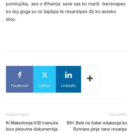
pomilujiba, aso o đihanija save sas ko marši ikerenapes
ko duj goga so isi šajdipa te resarelpes đji ko asavko
diso.
Facebook
Twitter
Linkedin
Angluni haberi
Aver artiklo
Ki Makedonija 650 manuša
BIH: Baši na šukar edukacija ko
bizo plesutne dokumentija
Romane jerije tano resaripe