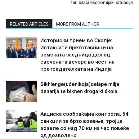
tari bilači ekonomijaki situacija
RELATED ARTICLES
MORE FROM AUTHOR
Историски прием во Скопје:
Истакнати претставници на
ромската заедница дел од
свечената вечера во чест на
претседателката на Индија
Sikhlenge(ućenikoja)delape milja
denarija te biknen droga ki śkola..
Акциска сообраќајна контрола, 54
санкции за брзо возење, тројца
возеле со над 70 км на час повеќе
од дозволено