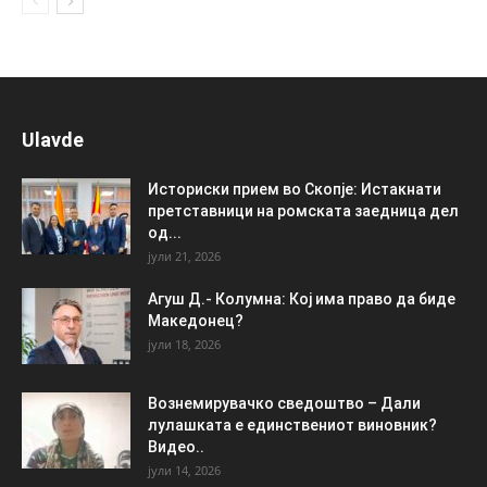
Ulavde
Историски прием во Скопје: Истакнати
претставници на ромската заедница дел
од...
јули 21, 2026
Агуш Д.- Колумна: Кој има право да биде
Македонец?
јули 18, 2026
Вознемирувачко сведоштво – Дали
лулашката е единствениот виновник?
Видео..
јули 14, 2026