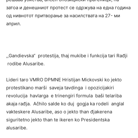
затоа и денешниот протест се одржува на една година
од нивнотот притворање за насилствата на 27- ми
април.
,,Gandievska“ protestija, thaj mukibe i funkcija tari Rađji
rodibe Alusaribe.
Lideri taro VMRO DPMNE Hristijan Mickovski ko jekto
protestikano marši saveja tavdinga i opozicijakiri
revolucija havlarga e trinengiri formula baši telariba
akaja rađja. Ačhilo salde ko duj gogja ka rodeli anglal
vakteskere Alusaribe, aso o jekto than đjakerena
siguritetno jekto than te ikeren ko Presidentska
alusaribe.