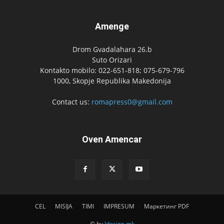
Amenge
Drom Gvadalahara 26.b
Suto Orizari
Kontakto mobilo: 022-651-818; 075-679-796
1000, Skopje Republika Makedonija
Contact us:
romapress0@gmail.com
Oven Amencar
CEL
MISIJA
TIMI
IMPRESUM
Маркетинг PDF
© by
Idesign.mk