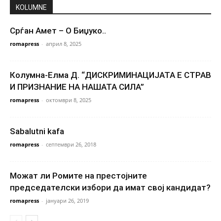
KOLUMNE
Срѓан Амет – О Биџуко..
romapress
-
април 8, 2025
Колумна-Елма Д. “ДИСКРИМИНАЦИЈАТА Е СТРАВ
И ПРИЗНАНИЕ НА НАШАТА СИЛА”
romapress
-
октомври 8, 2025
Sabalutni kafa
romapress
-
септември 26, 2018
Можат ли Ромите на престојните
председателски избори да имат свој кандидат?
romapress
-
јануари 26, 2019