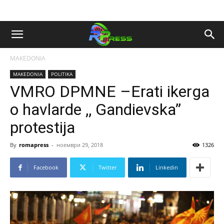
MAKEDONIA
MAKEDONIA
POLITIKA
VMRO DPMNE –Erati ikerga
o havlarde ,, Gandievska”
protestija
By
romapress
-
ноември 29, 2018
1326
Facebook
Twitter
Linkedin