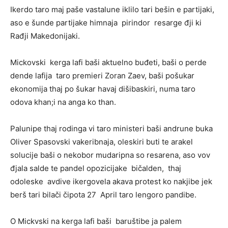
Ikerdo taro maj paše vastalune iklilo tari bešin e partijaki,
aso e šunde partijake himnaja pirindor resarge đji ki
Rađji Makedonijaki.
Mickovski kerga lafi baši aktuelno buđeti, baši o perde
dende lafija taro premieri Zoran Zaev, baši pošukar
ekonomija thaj po šukar havaj dišibaskiri, numa taro
odova khan;i na anga ko than.
Palunipe thaj rodinga vi taro ministeri baši andrune buka
Oliver Spasovski vakeribnaja, oleskiri buti te arakel
solucije baši o nekobor mudaripna so resarena, aso vov
đjala salde te pandel opozicijake bičalden, thaj
odoleske avdive ikergovela akava protest ko nakjibe jek
berš tari bilači čipota 27 April taro lengoro pandibe.
O Mickvski na kerga lafi baši baruštibe ja palem