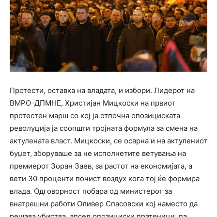
Протести, оставка на владата, и избори. Лидерот на
ВМРО-ДПМНЕ, Христијан Мицкоски на првиот
протестен марш со кој ја отпочна опозициската
револуција ја соопшти тројната формула за смена на
актулената власт. Мицкоски, се осврна и на актулениот
буџет, зборуваше за не исполнетите ветувања на
премиерот Зоран Заев, за растот на економијата, а
вети 30 проценти почист воздух кога тој ќе формира
влада. Одговорност побара од министерот за
внатрешни работи Оливер Спасовски кој наместо да
решава убиства, апсел опозициски пратеници, па