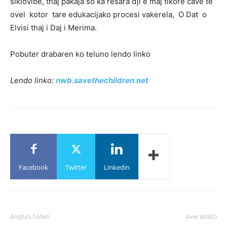
siklovibe, thaj pakaja so ka resara đji e maj tikore čave te
ovel kotor tare edukacijako procesi vakerela, O Dat o
Elvisi thaj i Daj i Merima.
Pobuter drabaren ko teluno lendo linko
Lendo linko
:
nwb.savethechildren.net
Facebook
Twitter
Linkedin
Angluni haberi
Aver artiklo