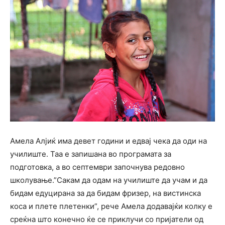
Амела Алјиќ има девет години и едвај чека да оди на
училиште. Таа е запишана во програмата за
подготовка, а во септември започнува редовно
школување.”Сакам да одам на училиште да учам и да
бидам едуцирана за да бидам фризер, на вистинска
коса и плете плетенки”, рече Амела додавајќи колку е
среќна што конечно ќе се приклучи со пријатели од