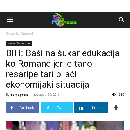
Roma Ko Sumnal
Roma Ko Sumnal
BIH: Baši na šukar edukacija
ko Romane jerije tano
resaripe tari bilači
ekonomijaki situacija
By
romapress
-
ноември 29, 2018
1339
Facebook
Twitter
Linkedin