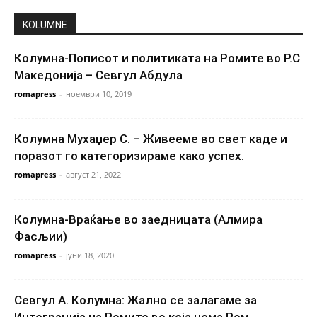
KOLUMNE
Колумна-Пописот и политиката на Ромите во Р.С
Македонија – Севгул Абдула
romapress
-
ноември 10, 2019
Колумна Мухаџер С. – Живееме во свет каде и
поразот го категоризираме како успех.
romapress
-
август 21, 2022
Колумна-Враќање во заедницата (Алмира
Фасљии)
romapress
-
јуни 18, 2020
Севгул А. Колумна: Жално се залагаме за
Интеграција на Ромите во која нема Ром..