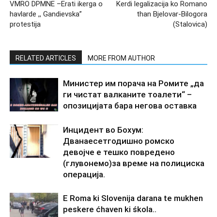
VMRO DPMNE –Erati ikerga o
Kerdi legalizacija ko Romano
havlarde ,, Gandievska”
than Bjelovar-Bilogora
protestija
(Stalovica)
RELATED ARTICLES
MORE FROM AUTHOR
Министер им порача на Ромите „да
ги чистат валканите тоалети“ –
опозицијата бара негова оставка
Инцидент во Бохум:
Дванаесетгодишно ромско
девојче е тешко повредено
(глувонемо)за време на полициска
операција.
E Roma ki Slovenija darana te mukhen
peskere ćhaven ki śkola..