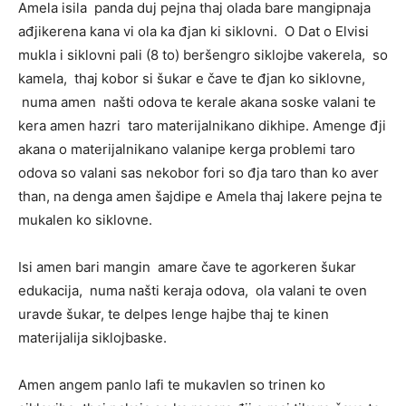
Amela isila panda duj pejna thaj olada bare mangipnaja
ađjikerena kana vi ola ka đjan ki siklovni. O Dat o Elvisi
mukla i siklovni pali (8 to) beršengro siklojbe vakerela, so
kamela, thaj kobor si šukar e čave te đjan ko siklovne,
numa amen našti odova te kerale akana soske valani te
kera amen hazri taro materijalnikano dikhipe. Amenge đji
akana o materijalnikano valanipe kerga problemi taro
odova so valani sas nekobor fori so đja taro than ko aver
than, na denga amen šajdipe e Amela thaj lakere pejna te
mukalen ko siklovne.
Isi amen bari mangin amare čave te agorkeren šukar
edukacija, numa našti keraja odova, ola valani te oven
uravde šukar, te delpes lenge hajbe thaj te kinen
materijalija siklojbaske.
Amen angem panlo lafi te mukavlen so trinen ko