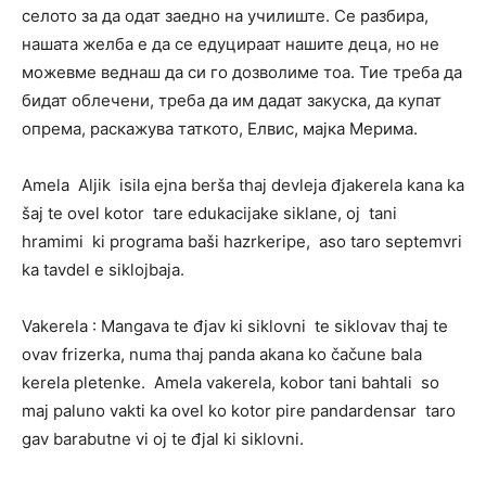
селото за да одат заедно на училиште. Се разбира,
нашата желба е да се едуцираат нашите деца, но не
можевме веднаш да си го дозволиме тоа. Тие треба да
бидат облечени, треба да им дадат закуска, да купат
опрема, раскажува таткото, Елвис, мајка Мерима.
Amela Aljik isila ejna berša thaj devleja đjakerela kana ka
šaj te ovel kotor tare edukacijake siklane, oj tani
hramimi ki programa baši hazrkeripe, aso taro septemvri
ka tavdel e siklojbaja.
Vakerela : Mangava te đjav ki siklovni te siklovav thaj te
ovav frizerka, numa thaj panda akana ko čačune bala
kerela pletenke. Amela vakerela, kobor tani bahtali so
maj paluno vakti ka ovel ko kotor pire pandardensar taro
gav barabutne vi oj te đjal ki siklovni.