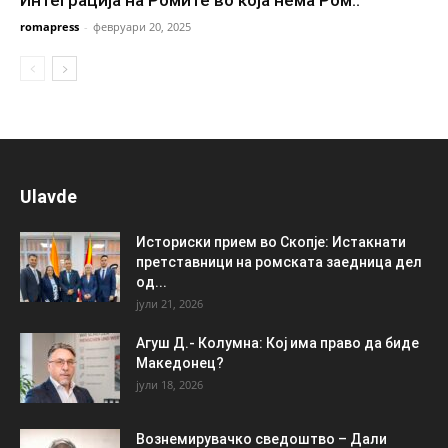
romapress
-
февруари 20, 2025
Ulavde
Историски прием во Скопје: Истакнати
претставници на ромската заедница дел
од...
јули 21, 2026
Агуш Д.- Колумна: Кој има право да биде
Македонец?
јули 18, 2026
Вознемирувачко сведоштво – Дали