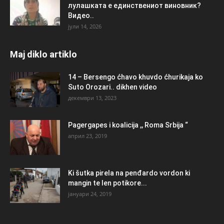
лулашката е единствениот виновник?
Видео..
јули 14, 2026
Maj diklo artiklo
14 – Bersengo ćhavo khuvdo ćhurikaja ko
Suto Orozari.. dikhen video
декември 13, 2023
Pagergapes i koalicija ,, Roma Srbija “
април 23, 2019
Ki šutka pirela na penđardo vordon ki
mangin te len potikore...
јануари 24, 2019