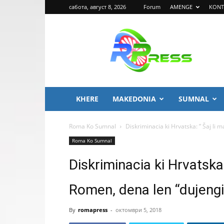
сабота, август 8, 2026
Forum
AMENGE
KONT
ROMA
PRESS
KHERE
MAKEDONIA
SUMNAL
Roma Ko Sumnal
Diskriminacia ki Hrvatska: ” Šaj li 
Roma Ko Sumnal
Diskriminacia ki Hrvatska:
Romen, dena len “dujengir
By
romapress
-
октомври 5, 2018