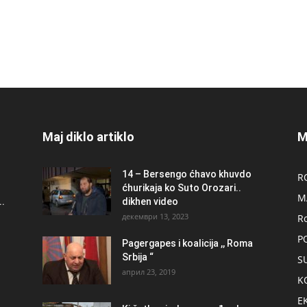
Maj diklo artiklo
M
14 – Bersengo ćhavo khuvdo
R
ćhurikaja ko Suto Orozari..
M
.
dikhen video
декември 13, 2023
R
P
Pagergapes i koalicija ,, Roma
Srbija “
S
април 23, 2019
K
E