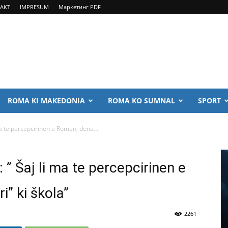
AKT
IMPRESUM
Маркетинг PDF
ROMA KI MAKEDONIA
ROMA KO SUMNAL
SPORT
ma te percepcirinen e Romen, dena...
 ” Šaj li ma te percepcirinen e
i” ki škola”
2261