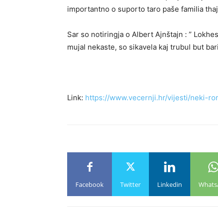
importantno o suporto taro paše familia thaj 
Sar so notiringja o Albert Ajnštajn : ” Lokhe
mujal nekaste, so sikavela kaj trubul but bar
Link:
https://www.vecernji.hr/vijesti/neki
Facebook
Twitter
Linkedin
Whats