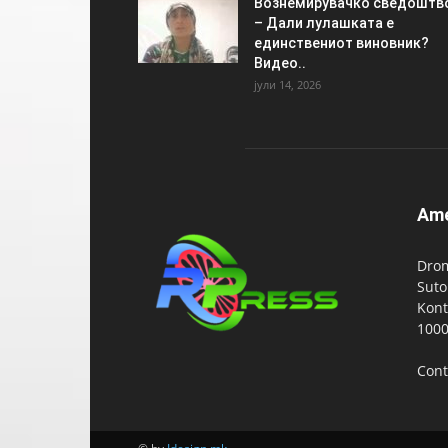
Вознемирувачко сведоштв
– Дали лулашката е
единствениот виновник?
Видео..
јули 14, 2026
Am
Drom
Suto
Kont
1000
Cont