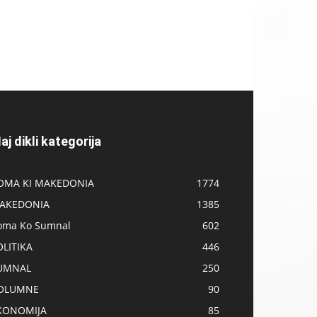
aj dikli kategorija
OMA KI MAKEDONIA
1774
AKEDONIA
1385
oma Ko Sumnal
602
OLITIKA
446
UMNAL
250
OLUMNE
90
KONOMIJA
85