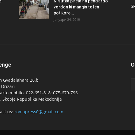
о
Ki šutka pirela na penđardo
S
vordon ki mangin te len
potikore...
јануари 24, 2019
enge
O
 Gvadalahara 26.b
 Orizari
akto mobilo: 022-651-818; 075-679-796
, Skopje Republika Makedonija
act us:
romapress0@gmail.com