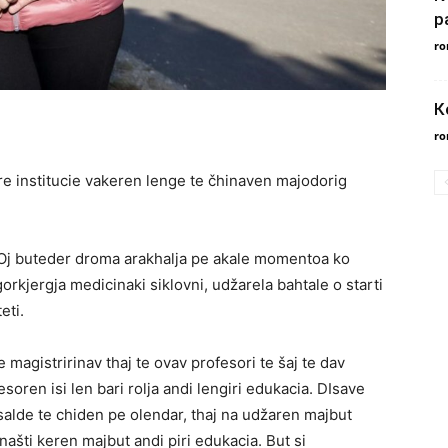
р
ro
К
ro
re institucie vakeren lenge te čhinaven majodorig
. Oj buteder droma arakhalja pe akale momentoa ko
gorkjergja medicinaki siklovni, udžarela bahtale o starti
eti.
e magistririnav thaj te ovav profesori te šaj te dav
ren isi len bari rolja andi lengiri edukacia. DIsave
alde te chiden pe olendar, thaj na udžaren majbut
ašti keren majbut andi piri edukacia. But si