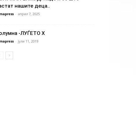
астат нашите деца..
mapress
-
април 7, 2025
олумна -ЛУЃЕТО X
mapress
-
јули 11, 2019