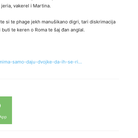
jeria, vakerel i Martina.
ste si te phage jekh manušikano digri, tari diskrimacija
i buti te keren o Roma te šaj đan anglal.
-romima-samo-daju-dvojke-da-ih-se-ri…
App