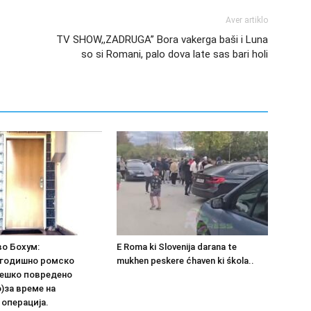
Aver artiklo
TV SHOW,,ZADRUGA” Bora vakerga baši i Luna
so si Romani, palo dova late sas bari holi
во Бохум:
E Roma ki Slovenija darana te
годишно ромско
mukhen peskere ćhaven ki śkola..
тешко повредено
)за време на
операција.