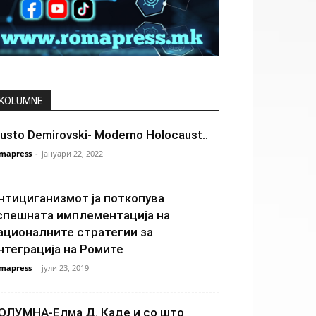
KOLUMNE
usto Demirovski- Moderno Holocaust..
mapress
-
јануари 22, 2022
нтициганизмот ја поткопува
спешната имплементација на
ационалните стратегии за
нтеграција на Ромите
mapress
-
јули 23, 2019
ОЛУМНА-Елма Д. Каде и со што