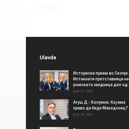
Ulavde
Историски прием во Скопје:
Истакнати претставници на
ромската заедница дел од..
јули 21, 2026
Агуш Д.- Колумна: Кој има
право да биде Македонец?
јули 18, 2026