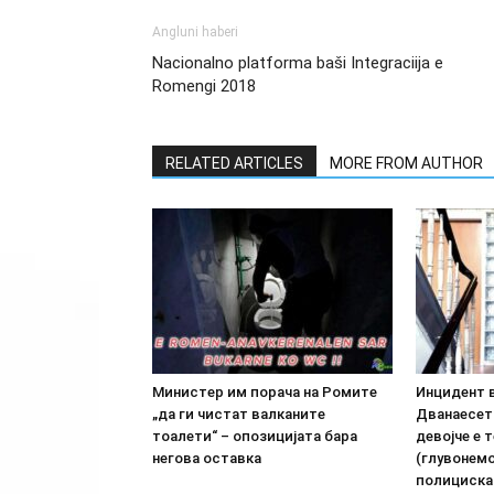
Angluni haberi
Nacionalno platforma baši Integraciija e
Romengi 2018
RELATED ARTICLES
MORE FROM AUTHOR
Министер им порача на Ромите
Инцидент 
„да ги чистат валканите
Дванаесет
тоалети“ – опозицијата бара
девојче е 
негова оставка
(глувонемо
полициска 