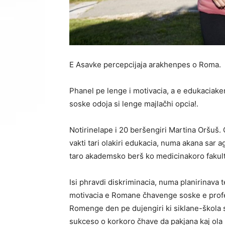
E Asavke percepcijaja arakhenpes o Roma.
Phanel pe lenge i motivacia, a e edukaciake
soske odoja si lenge majlačhi opcia!.
Notirinelape i 20 beršengiri Martina Oršuš
vakti tari olakiri edukacia, numa akana sar a
taro akademsko berš ko medicinakoro fakult
Isi phravdi diskriminacia, numa planirinava t
motivacia e Romane čhavenge soske e profeso
Romenge den pe dujengiri ki siklane-škola s
sukceso o korkoro čhave da pakjana kaj ola n