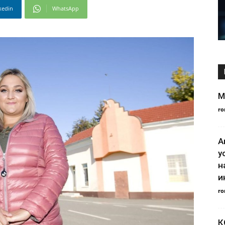
kedin
WhatsApp
M
ro
А
у
н
и
ro
К