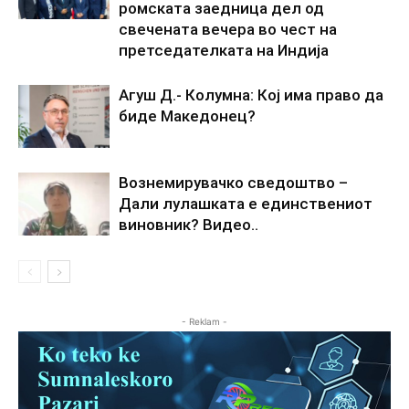
ромската заедница дел од
свечената вечера во чест на
претседателката на Индија
Агуш Д.- Колумна: Кој има право да
биде Македонец?
Вознемирувачко сведоштво –
Дали лулашката е единствениот
виновник? Видео..
- Reklam -