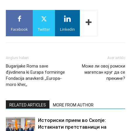
Facebook
Twitter
Linkedin
Angluni haberi
Aver artiklo
Bugarijake Roma save
Може ли овој ромски
đjivdinena ki Eurapa formiringe
магепсан круг да се
Fondacija anavkerdi ,,Europa-
прекине?
moro kher,,
RELATED ARTICLES
MORE FROM AUTHOR
Историски прием во Скопје:
Истакнати претставници на