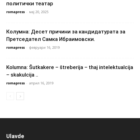
политички театар
romapress
-
мај 20, 2025
Колумна: Десет причини за кандидатурата за
Претседател Самка Ибраимовски.
romapress
-
февруари 16, 2019
Kolumna: Šutkakere – štreberija – thaj intelektualcija
– skakulcija ..
romapress
-
април 16, 2019
Ulavde