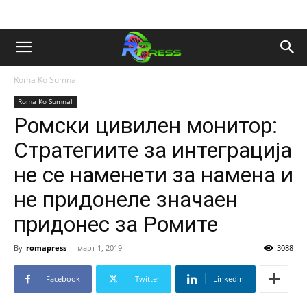
Roma Ko Sumnal
Roma Ko Sumnal
Ромски цивилен монитор:
Стратегиите за интеграција
не се наменети за намена и
не придонеле значаен
придонес за Ромите
By
romapress
-
март 1, 2019
3088
Facebook
Twitter
Linkedin