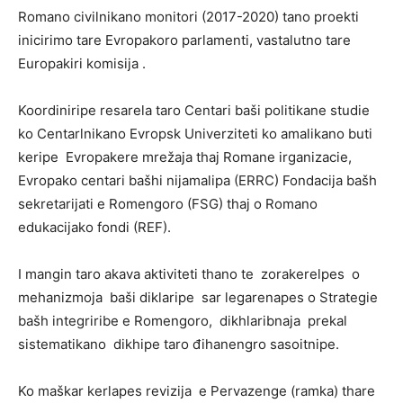
Romano civilnikano monitori (2017-2020) tano proekti
inicirimo tare Evropakoro parlamenti, vastalutno tare
Europakiri komisija .
Koordiniripe resarela taro Centari baši politikane studie
ko Centarlnikano Evropsk Univerziteti ko amalikano buti
keripe Evropakere mrežaja thaj Romane irganizacie,
Evropako centari bašhi nijamalipa (ERRC) Fondacija bašh
sekretarijati e Romengoro (FSG) thaj o Romano
edukacijako fondi (REF).
I mangin taro akava aktiviteti thano te zorakerelpes o
mehanizmoja baši diklaripe sar legarenapes o Strategie
bašh integriribe e Romengoro, dikhlaribnaja prekal
sistematikano dikhipe taro đihanengro sasoitnipe.
Ko maškar kerlapes revizija e Pervazenge (ramka) thare