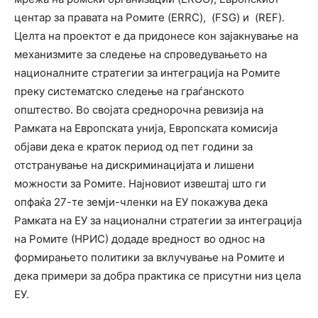
центар за правата на Ромите (ERRC), (FSG) и (REF).
Целта на проектот е да придонесе кон зајакнување на
механизмите за следење на спроведувањето на
националните стратегии за интеграција на Ромите
преку систематско следење на граѓанското
општество. Во својата среднорочна ревизија на
Рамката на Европската унија, Европската комисија
објави дека е краток период од пет години за
отстранување на дискриминацијата и лишени
можности за Ромите. Најновиот извештај што ги
опфаќа 27-те земји-членки на ЕУ покажува дека
Рамката на ЕУ за национални стратегии за интеграција
на Ромите (НРИС) додаде вредност во однос на
формирањето политики за вклучување на Ромите и
дека примери за добра практика се присутни низ цела
ЕУ.