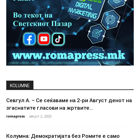
KOLUMNE
Севгул А. – Се сеќаваме на 2-ри Август денот на
згаснатите гласови на жртвите...
romapress
-
август 2, 2025
Колумна: Демократијата без Ромите е само