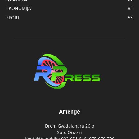
EKONOMIJA
85
SPORT
53
Amenge
Drom Gvadalahara 26.b
Suto Orizari
Kontakto mobilo: 022-651-818; 075-679-796