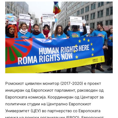
Ромскиот цивилен монитор (2017-2020) е проект
инициран од Европскиот парламент, раководен од
Европската комисија. Координиран од Центарот за
политички студии на Централно Европскиот
Универзитет (ЦЕУ) во партнерство со Европската
мрежа на ромски организации (ERGO), Европскиот