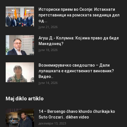
Историски прием во Скопје: Истакнати
претставници на ромската заедница дел
од...
јули 21, 2026
Агуш Д.- Колумна: Кој има право да биде
Македонец?
јули 18, 2026
Вознемирувачко сведоштво – Дали
лулашката е единствениот виновник?
Видео..
јули 14, 2026
Maj diklo artiklo
14 – Bersengo ćhavo khuvdo ćhurikaja ko
Suto Orozari.. dikhen video
декември 13, 2023