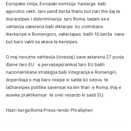
Europake Unija, Evropaki komisija havlarga baši
agorutno vakti taro panđ berša thano but hari the šaj te
dujrarelpes I diskriminacija taro Roma, tadani sa e
vahtavija vakerena baši diklaripe ko civilnikano
ikerkeripe e Romengoro, vakerlapes bašh 10 berša nane
but baro vakti sa akava te kerelpes.
O maj nevutne vahtavija (izvestaj) save astarena 27 puvja
đjene taro EU e pervazeja(ramka) taro EU bašh
nacionalnikane strategija baši integracija e Romengiri,
doperibaja o maj baro resipe si salde ko odova te
lačharelpes politike savensar ka len than e Roma, thaj e
asavke praktikensar te ovel resardo ki sasti EU.
Hazri kerga:Roma Press-lendo Phraliphen