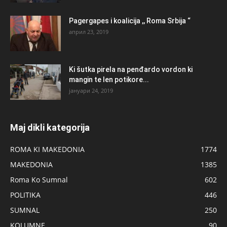
Pagergapes i koalicija ,, Roma Srbija “
април 23, 2019
Ki šutka pirela na penđardo vordon ki
mangin te len potikore...
јануари 24, 2019
Maj dikli kategorija
ROMA KI MAKEDONIA
1774
MAKEDONIA
1385
Roma Ko Sumnal
602
POLITIKA
446
SUMNAL
250
KOLUMNE
90