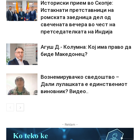
Историски прием во Скопје:
Истакнати претставници на
ромската заедница дел од
свечената вечера во чест на
претседателката на Индија
Агуш Д.- Колумна: Кој има право да
биде Македонец?
Вознемирувачко сведоштво –
Дали лулашката е единствениот
виновник? Видео..
- Reklam -