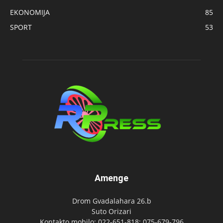
EKONOMIJA
85
SPORT
53
Amenge
Drom Gvadalahara 26.b
Suto Orizari
Kontakto mobilo: 022-651-818; 075-679-796