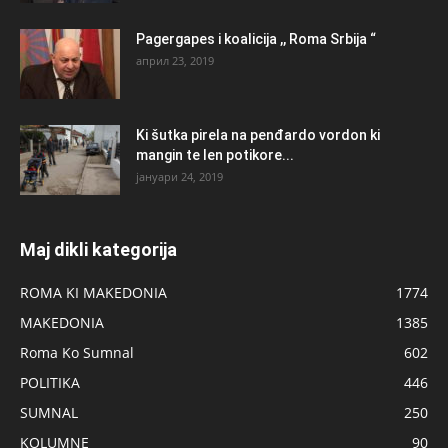
Pagergapes i koalicija ,, Roma Srbija “
април 23, 2019
Ki šutka pirela na penđardo vordon ki
mangin te len potikore...
јануари 24, 2019
Maj dikli kategorija
ROMA KI MAKEDONIA
1774
MAKEDONIA
1385
Roma Ko Sumnal
602
POLITIKA
446
SUMNAL
250
KOLUMNE
90