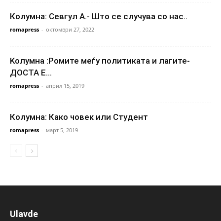
Колумна: Севгул А.- Што се случува со нас..
romapress
-
октомври 27, 2022
Kолумна :Ромите меѓу политиката и лагите-
ДОСТА Е…
romapress
-
април 15, 2019
Колумна: Како човек или Студент
romapress
-
март 5, 2019
Ulavde