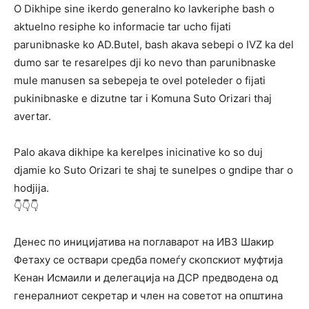
O Dikhipe sine ikerdo generalno ko lavkeriphe bash o
aktuelno resiphe ko informacie tar ucho fijati
parunibnaske ko AD.Butel, bash akava sebepi o IVZ ka del
dumo sar te resarelpes dji ko nevo than parunibnaske
mule manusen sa sebepeja te ovel poteleder o fijati
pukinibnaske e dizutne tar i Komuna Suto Orizari thaj
avertar.
Palo akava dikhipe ka kerelpes inicinative ko so duj
djamie ko Suto Orizari te shaj te sunelpes o gndipe thar o
hodjija.
👇👇👇
Денес по иницијатива на поглаварот на ИВЗ Шакир
Фетаху се оствари средба помеѓу скопскиот муфтија
Кенан Исмаили и делегација на ДСР предводена од
генералниот секретар и член на советот на општина