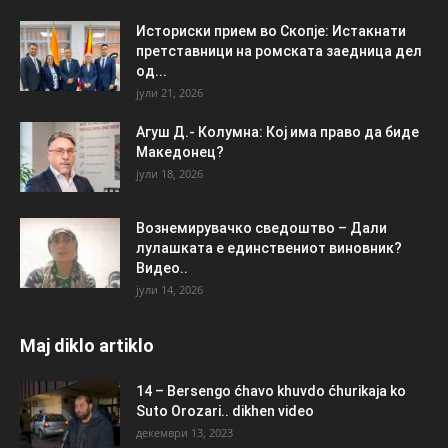
Историски прием во Скопје: Истакнати
претставници на ромската заедница дел
од...
јули 21, 2026
Агуш Д.- Колумна: Кој има право да биде
Македонец?
јули 18, 2026
Вознемирувачко сведоштво – Дали
лулашката е единствениот виновник?
Видео..
јули 14, 2026
Maj diklo artiklo
14 – Bersengo ćhavo khuvdo ćhurikaja ko
Suto Orozari.. dikhen video
декември 13, 2023