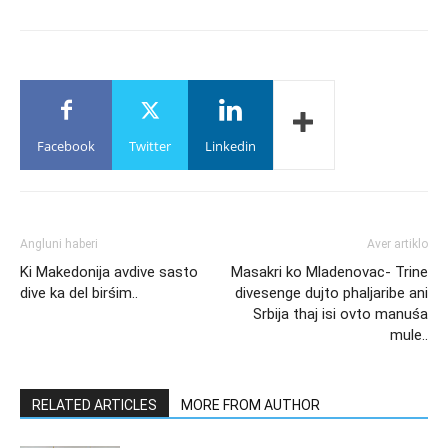
Facebook
Twitter
Linkedin
Angluni haberi
Aver artiklo
Ki Makedonija avdive sasto
Masakri ko Mladenovac- Trine
dive ka del birśim..
divesenge dujto phaljaribe ani
Srbija thaj isi ovto manuśa
mule..
RELATED ARTICLES
MORE FROM AUTHOR