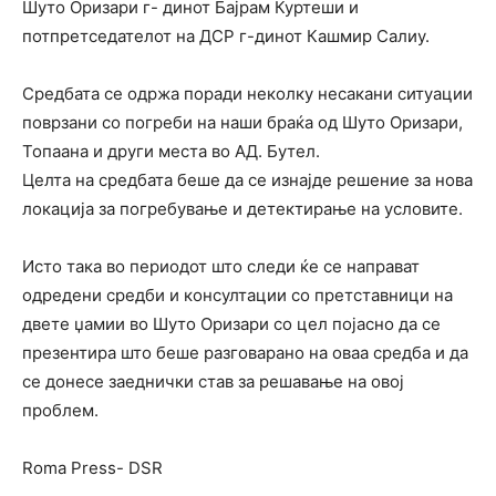
Шуто Оризари г- динот Бајрам Куртеши и
потпретседателот на ДСР г-динот Кашмир Салиу.
Средбата се одржа поради неколку несакани ситуации
поврзани со погреби на наши браќа од Шуто Оризари,
Топаана и други места во АД. Бутел.
Целта на средбата беше да се изнајде решение за нова
локација за погребување и детектирање на условите.
Исто така во периодот што следи ќе се направат
одредени средби и консултации со претставници на
двете џамии во Шуто Оризари со цел појасно да се
презентира што беше разговарано на оваа средба и да
се донесе заеднички став за решавање на овој
проблем.
Roma Press- DSR