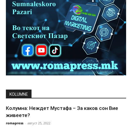
KOLUMNE
Колумна: Неждет Мустафа – За каков сон Вие
живеете?
romapress
-
август 25, 2022