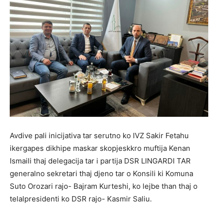
Avdive pali inicijativa tar serutno ko IVZ Sakir Fetahu
ikergapes dikhipe maskar skopjeskkro muftija Kenan
Ismaili thaj delegacija tar i partija DSR LINGARDI TAR
generalno sekretari thaj djeno tar o Konsili ki Komuna
Suto Orozari rajo- Bajram Kurteshi, ko lejbe than thaj o
telalpresidenti ko DSR rajo- Kasmir Saliu.