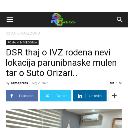
ROMA KI MAKEDONIA
ROMA KI MAKEDONIA
DSR thaj o IVZ rodena nevi
lokacija parunibnaske mulen
tar o Suto Orizari..
By
romapress
-
мај 2, 2023
2186
Facebook
Twitter
Linkedin