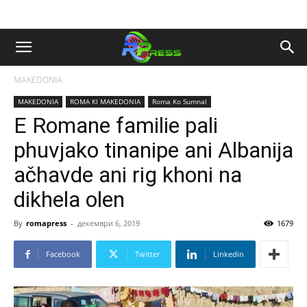
MAKEDONIA
MAKEDONIA
ROMA KI MAKEDONIA
Roma Ko Sumnal
E Romane familie pali
phuvjako tinanipe ani Albanija
ačhavde ani rig khoni na
dikhela olen
By
romapress
-
декември 6, 2019
1679
Facebook
Twitter
Linkedin