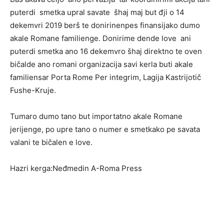
puterdi smetka upral savate šhaj maj but đji o 14
dekemvri 2019 berš te donirinenpes finansijako dumo
akale Romane familienge. Donirime dende love ani
puterdi smetka ano 16 dekemvro šhaj direktno te oven
bičalde ano romani organizacija savi kerla buti akale
familiensar Porta Rome Per integrim, Lagija Kastrijotič
Fushe-Kruje.
Tumaro dumo tano but importatno akale Romane
jerijenge, po upre tano o numer e smetkako pe savata
valani te bičalen e love.
Hazri kerga:Neđmedin A-Roma Press