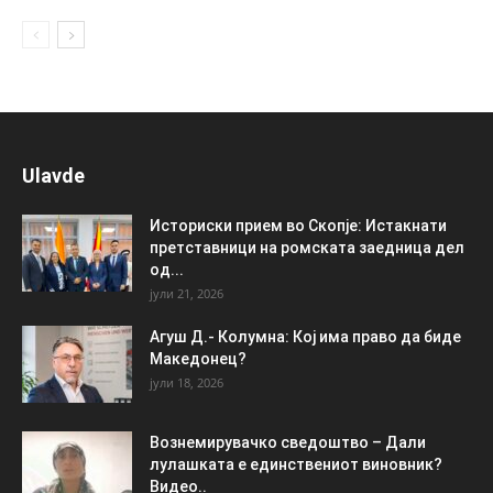
Ulavde
Историски прием во Скопје: Истакнати
претставници на ромската заедница дел
од...
јули 21, 2026
Агуш Д.- Колумна: Кој има право да биде
Македонец?
јули 18, 2026
Вознемирувачко сведоштво – Дали
лулашката е единствениот виновник?
Видео..