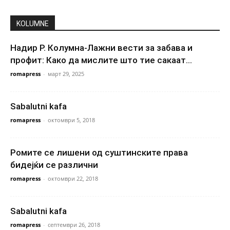
KOLUMNE
Надир Р. Колумна-Лажни вести за забава и
профит: Како да мислите што тие сакаат...
romapress
-
март 29, 2025
Sabalutni kafa
romapress
-
октомври 5, 2018
Ромите се лишени од суштинските права
бидејќи се различни
romapress
-
октомври 22, 2018
Sabalutni kafa
romapress
-
септември 26, 2018