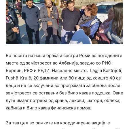
Во посета на наши браќа и сестри Роми во погодените
места од земјотресот во Албанија, заедно со РИО –
Берлин, РЕФ и РЕДИ. Населено место: Lagjia Kastrijoti,
Fushë-Krujë, 20 фамилии или 80 лица од коишто 40 се
деца и не се вклучени во програмата за обнова после
земјотресот се оставени без било каква подршка. Овие
луѓе имаат потреба од храна, лекови, шатори, облека,
ќебиња и било каква финансиска помош.
За таа цел во рамките на координирана акција е