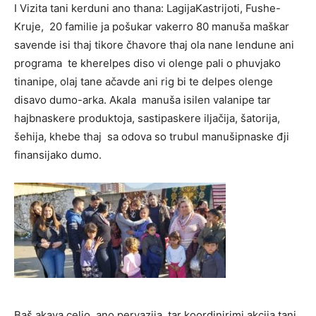
I Vizita tani kerduni ano thana: LagijaKastrijoti, Fushe-
Kruje, 20 familie ja pošukar vakerro 80 manuša maškar
savende isi thaj tikore čhavore thaj ola nane lendune ani
programa te kherelpes diso vi olenge pali o phuvjako
tinanipe, olaj tane ačavde ani rig bi te delpes olenge
disavo dumo-arka. Akala manuša isilen valanipe tar
hajbnaskere produktoja, sastipaskere iljačija, šatorija,
šehija, khebe thaj sa odova so trubul manušipnaske đji
finansijako dumo.
Baš akava celjo ano pervazija tar koordinirimi akcija tani