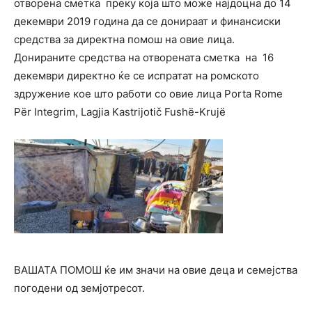
отворена сметка преку која што може најдоцна до 14
декември 2019 година да се донираат и финансиски
средства за директна помош на овие лица.
Донираните средства на отворената сметка на 16
декември директно ќе се испратат на ромското
здружение кое што работи со овие лица Porta Rome
Për Integrim, Lagjia Kastrijotič Fushë-Krujë
ВАШАТА ПОМОШ ќе им значи на овие деца и семејства
погодени од земјотресот.