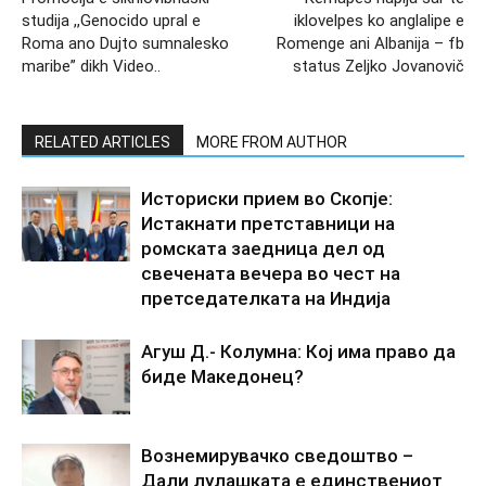
studija ,,Genocido upral e
iklovelpes ko anglalipe e
Roma ano Dujto sumnalesko
Romenge ani Albanija – fb
maribe” dikh Video..
status Zeljko Jovanovič
RELATED ARTICLES
MORE FROM AUTHOR
Историски прием во Скопје:
Истакнати претставници на
ромската заедница дел од
свечената вечера во чест на
претседателката на Индија
Агуш Д.- Колумна: Кој има право да
биде Македонец?
Вознемирувачко сведоштво –
Дали лулашката е единствениот