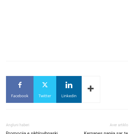
Facebook
Twitter
Linkedin
Angluni haberi
Aver artiklo
Promocija e sikhlovibnaski
Kernapes napija sar te