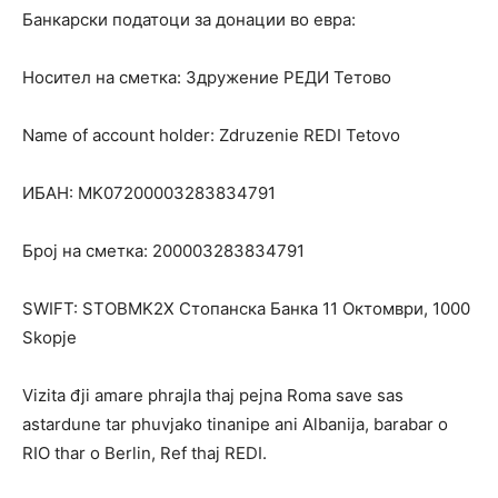
Банкарски податоци за донации во евра:
Носител на сметка: Здружение РЕДИ Тетово
Name of account holder: Zdruzenie REDI Tetovo
ИБАН: MK07200003283834791
Број на сметка: 200003283834791
SWIFT: STOBMK2X Стопанска Банка 11 Октомври, 1000
Skopje
Vizita đji amare phrajla thaj pejna Roma save sas
astardune tar phuvjako tinanipe ani Albanija, barabar o
RIO thar o Berlin, Ref thaj REDI.