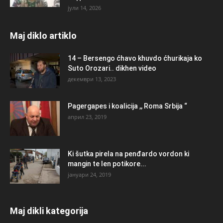
јули 14, 2026
Maj diklo artiklo
14 – Bersengo ćhavo khuvdo ćhurikaja ko
Suto Orozari.. dikhen video
декември 13, 2023
Pagergapes i koalicija ,, Roma Srbija “
април 23, 2019
Ki šutka pirela na penđardo vordon ki
mangin te len potikore...
јануари 24, 2019
Maj dikli kategorija