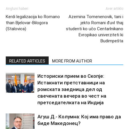
Angluni haberi
Aver artiklo
Kerdi legalizacija ko Romano
Azemina Tomenenovik, tani i
than Bjelovar-Bilogora
jekto Romani đuvl thaj
(Stalovica)
studenti ko učo Centarlnikano
Evropikao univerziteti ki
Budimpešta
RELATED ARTICLES
MORE FROM AUTHOR
Историски прием во Скопје:
Истакнати претставници на
ромската заедница дел од
свечената вечера во чест на
претседателката на Индија
Агуш Д.- Колумна: Кој има право да
биде Македонец?