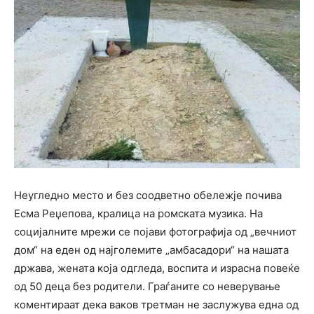
Неугледно место и без соодветно обележје почива
Есма Реџепова, кралица на ромската музика. На
социјалните мрежи се појави фотографија од „вечниот
дом“ на еден од најголемите „амбасадори“ на нашата
држава, жената која одгледа, воспита и израсна повеќе
од 50 деца без родители. Граѓаните со неверување
коментираат дека ваков третман не заслужува една од