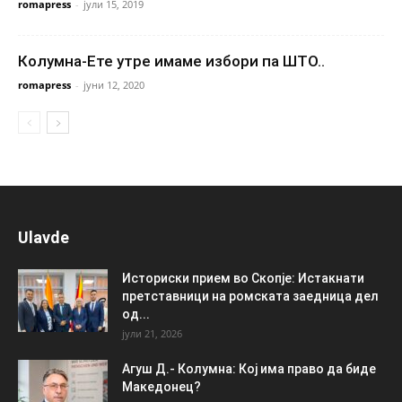
romapress
-
јули 15, 2019
Колумна-Ете утре имаме избори па ШТО..
romapress
-
јуни 12, 2020
Ulavde
Историски прием во Скопје: Истакнати
претставници на ромската заедница дел
од...
јули 21, 2026
Агуш Д.- Колумна: Кој има право да биде
Македонец?