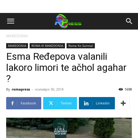
MAKEDONIA
MAKEDONIA
ROMA KI MAKEDONIA
Roma Ko Sumnal
Esma Ređepova valanili
lakoro limori te ačhol agahar
?
By
romapress
-
ноември 30, 2018
1698
Facebook
Twitter
Linkedin