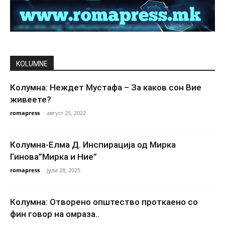
KOLUMNE
Колумна: Неждет Мустафа – За каков сон Вие
живеете?
romapress
-
август 25, 2022
Колумна-Елма Д. Инспирација од Мирка
Гинова”Мирка и Ние”
romapress
-
јули 28, 2025
Колумна: Отворено општество проткаено со
фин говор на омраза..