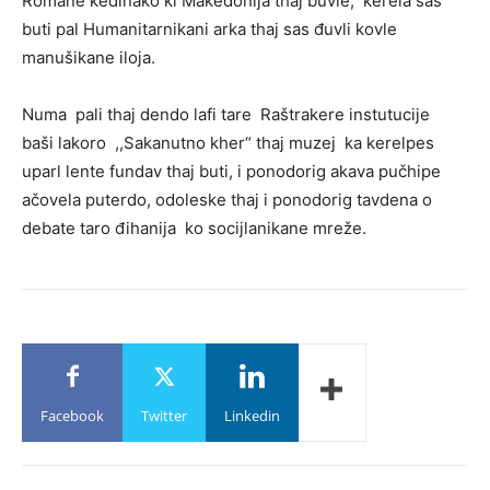
Romane kedinako ki Makedonija thaj buvle, kerela sas
buti pal Humanitarnikani arka thaj sas đuvli kovle
manušikane iloja.
Numa pali thaj dendo lafi tare Raštrakere instutucije
baši lakoro ,,Sakanutno kher“ thaj muzej ka kerelpes
uparl lente fundav thaj buti, i ponodorig akava pučhipe
ačovela puterdo, odoleske thaj i ponodorig tavdena o
debate taro đihanija ko socijlanikane mreže.
Facebook
Twitter
Linkedin