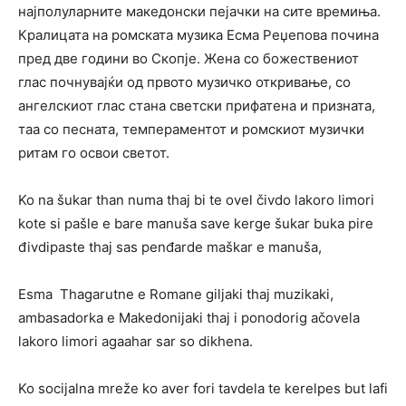
најполуларните македонски пејачки на сите времиња.
Кралицата на ромската музика Есма Реџепова почина
пред две години во Скопје. Жена со божествениот
глас почнувајќи од првото музичко откривање, со
ангелскиот глас стана светски прифатена и призната,
таа со песната, темпераментот и ромскиот музички
ритам го освои светот.
Ko na šukar than numa thaj bi te ovel čivdo lakoro limori
kote si pašle e bare manuša save kerge šukar buka pire
đivdipaste thaj sas penđarde maškar e manuša,
Esma Thagarutne e Romane giljaki thaj muzikaki,
ambasadorka e Makedonijaki thaj i ponodorig ačovela
lakoro limori agaahar sar so dikhena.
Ko socijalna mreže ko aver fori tavdela te kerelpes but lafi