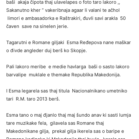
baši akaja čipota thaj ulavelapes o foto taro lakoro ,,
Sakanutno kher ” vakeribnaja agaar li valani te ačhol
limori e ambasadorka e Raštrakiri, đuvli savi arakla 50
čaven save na sinelen jerie.
Tagarutni e Romane giljaki Esma Ređepova nane maškar
o đivde angleder duj berš ko Skopje.
Pali lakoro meribe e medie havlarga baši o sasto lakoro
barvalipe muklale e themake Republika Makedonija.
I Esma legarela sas thaj titula Nacionalnikano umetniko
tari R.M. taro 2013 berš.
Esma tano o maj đjanlo thaj maj šundo anav ki sasti lumja
tare muzikake fela, gilavela sas Romane thaj
Makedonikane gilja, prekal gilja ikerela sas o baripe e