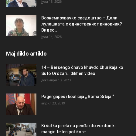
јули 18, 2026
Вознемирувачко сведоштво – Дали
лулашката е единствениот виновник?
Видео..
јули 14, 2026
Maj diklo artiklo
14 – Bersengo ćhavo khuvdo ćhurikaja ko
Suto Orozari.. dikhen video
декември 13, 2023
Pagergapes i koalicija ,, Roma Srbija “
април 23, 2019
Ki šutka pirela na penđardo vordon ki
mangin te len potikore...