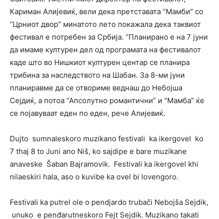
Кариман Алијевиќ, вели дека претставата “Мамби” со
“Црниот двор” минатото лето покажала дека таквиот
фестивал е потребен за Србија. “Планирано е на 7 јуни
да имаме културен дел од програмата на фестивалот
каде што во Нишкиот културен центар се планира
трибина за наследството на Шабан. За 8-ми јуни
планиравме да се отвориме веднаш до Небојша
Сејдиќ, а потоа “Апсолутно романтични” и “Мамба” ќе
се појавуваат еден по еден, рече Алијевиќ.
Dujto sumnaleskoro muzikano festivali ka ikergovel ko
7 thaj 8 to Juni ano Niš, ko sajdipe e bare muzikane
anaveske Šaban Bajramovik. Festivali ka ikergovel khi
nilaeskiri hala, aso o kuvibe ka ovel bi lovengoro.
Festivali ka putrel ole o pendjardo trubači Nebojša Sejdik,
unuko e penđarutneskoro Fejt Sejdik. Muzikano takati