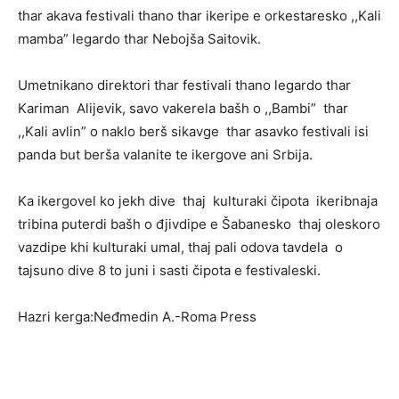
thar akava festivali thano thar ikeripe e orkestaresko ,,Kali
mamba” legardo thar Nebojša Saitovik.
Umetnikano direktori thar festivali thano legardo thar
Kariman Alijevik, savo vakerela bašh o ,,Bambi” thar
,,Kali avlin” o naklo berš sikavge thar asavko festivali isi
panda but berša valanite te ikergove ani Srbija.
Ka ikergovel ko jekh dive thaj kulturaki čipota ikeribnaja
tribina puterdi bašh o đjivdipe e Šabanesko thaj oleskoro
vazdipe khi kulturaki umal, thaj pali odova tavdela o
tajsuno dive 8 to juni i sasti čipota e festivaleski.
Hazri kerga:Neđmedin A.-Roma Press