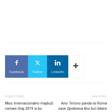
Facebook
Twitter
Linkedin
Angluni haberi
Aver artiklo
Miss Internacionalno majšuži
Ano Tetovo panda isi Roma
romani čhaj 2019 si ko
save žjivdinena kho but bilače