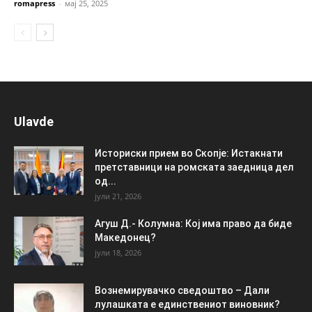
romapress
-
мај 25, 2025
Ulavde
Историски прием во Скопје: Истакнати
претставници на ромската заедница дел
од...
јули 21, 2026
Агуш Д.- Колумна: Кој има право да биде
Македонец?
јули 18, 2026
Вознемирувачко сведоштво – Дали
лулашката е единствениот виновник?