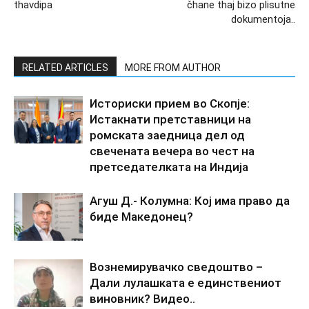
thavdipa
čhane thaj bizo plisutne
dokumentoja..
RELATED ARTICLES
MORE FROM AUTHOR
Историски прием во Скопје:
Истакнати претставници на
ромската заедница дел од
свечената вечера во чест на
претседателката на Индија
Агуш Д.- Колумна: Кој има право да
биде Македонец?
Вознемирувачко сведоштво –
Дали лулашката е единствениот
виновник? Видео..