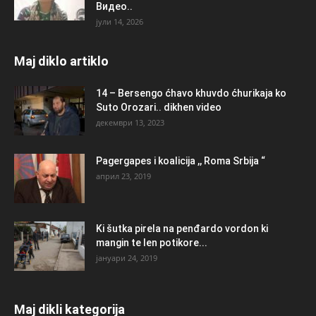
Видео..
јули 14, 2026
Maj diklo artiklo
14 – Bersengo ćhavo khuvdo ćhurikaja ko
Suto Orozari.. dikhen video
декември 13, 2023
Pagergapes i koalicija ,, Roma Srbija “
април 23, 2019
Ki šutka pirela na penđardo vordon ki
mangin te len potikore...
јануари 24, 2019
Maj dikli kategorija