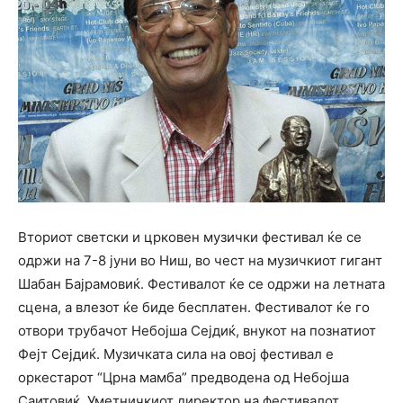
Вториот светски и црковен музички фестивал ќе се
одржи на 7-8 јуни во Ниш, во чест на музичкиот гигант
Шабан Бајрамовиќ. Фестивалот ќе се одржи на летната
сцена, а влезот ќе биде бесплатен. Фестивалот ќе го
отвори трубачот Небојша Сејдиќ, внукот на познатиот
Фејт Сејдиќ. Музичката сила на овој фестивал е
оркестарот “Црна мамба” предводена од Небојша
Саитовиќ. Уметничкиот директор на фестивалот,