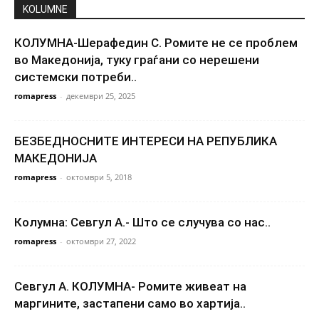
KOLUMNE
КОЛУМНА-Шерафедин С. Ромите не се проблем
во Македонија, туку граѓани со нерешени
системски потреби..
romapress
-
декември 25, 2025
БЕЗБЕДНОСНИТЕ ИНТЕРЕСИ НА РЕПУБЛИКА
МАКЕДОНИЈА
romapress
-
октомври 5, 2018
Колумна: Севгул А.- Што се случува со нас..
romapress
-
октомври 27, 2022
Севгул А. КОЛУМНА- Ромите живеат на
маргините, застапени само во хартија..