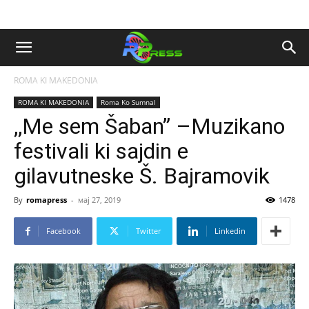
ROMA KI MAKEDONIA
ROMA KI MAKEDONIA
Roma Ko Sumnal
,,Me sem Šaban” –Muzikano
festivali ki sajdin e
gilavutneske Š. Bajramovik
By
romapress
-
мај 27, 2019
1478
Facebook
Twitter
Linkedin