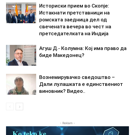
Историски прием во Скопје:
Истакнати претставници на
ромската заедница дел од
свечената вечера во чест на
претседателката на Индија
Агуш Д.- Колумна: Кој има право да
биде Македонец?
Вознемирувачко сведоштво –
Дали лулашката е единствениот
виновник? Видео..
- Reklam -