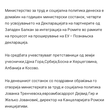
Министерство за труд и социјална политика денеска е
домаќин на годишен министерски состанок, четврти
по усвојувањето на Декларацијата на партнерите од
Западен Балкан за интеграција на Ромите во рамките
на процесот на проширување на ЕУ – Познањска
декларација.
На средбата учевствуваат претставници од земји
учеснички,Црна Гора,Србија,Босна и Херцеговина,
Албанија и Косово.
На денешниот состанок со поздравни обраќања го
отворија министерката за труд и социјална политика
Јованка Тренчевска,евроамбасадорот Дејвид Гир и
Жељко Јовановиќ, директор на Канцеларијата Ромски
иницијативи.