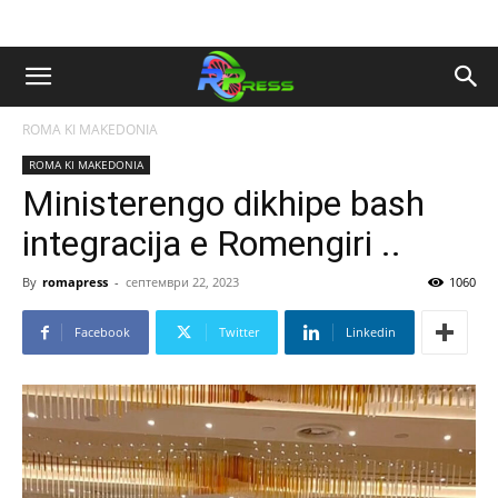
ROMA KI MAKEDONIA
ROMA KI MAKEDONIA
Ministerengo dikhipe bash
integracija e Romengiri ..
By
romapress
-
септември 22, 2023
1060
Facebook
Twitter
Linkedin