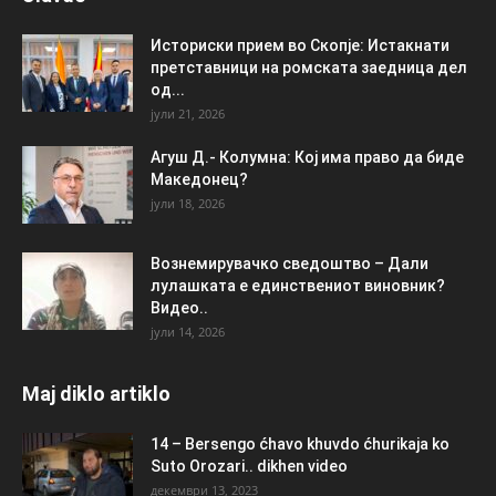
Историски прием во Скопје: Истакнати
претставници на ромската заедница дел
од...
јули 21, 2026
Агуш Д.- Колумна: Кој има право да биде
Македонец?
јули 18, 2026
Вознемирувачко сведоштво – Дали
лулашката е единствениот виновник?
Видео..
јули 14, 2026
Maj diklo artiklo
14 – Bersengo ćhavo khuvdo ćhurikaja ko
Suto Orozari.. dikhen video
декември 13, 2023