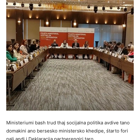
Ministeriumi bash trud thaj socijalna politika avdive tano
domakini ano bersesko ministersko khedipe, śtarto fori
pali andi i Deklaracija partnerengiri taro