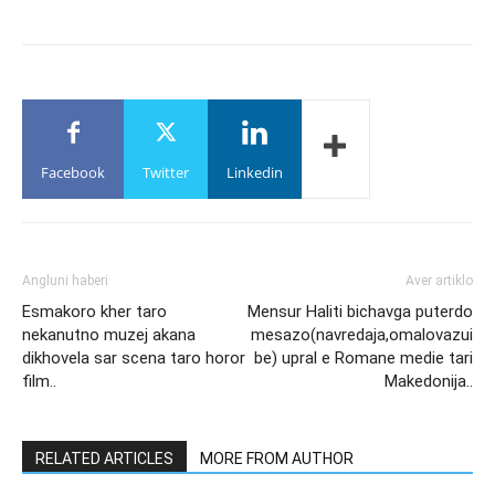
Facebook
Twitter
Linkedin
Angluni haberi
Aver artiklo
Esmakoro kher taro
Mensur Haliti bichavga puterdo
nekanutno muzej akana
mesazo(navredaja,omalovazui
dikhovela sar scena taro horor
be) upral e Romane medie tari
film..
Makedonija..
RELATED ARTICLES
MORE FROM AUTHOR