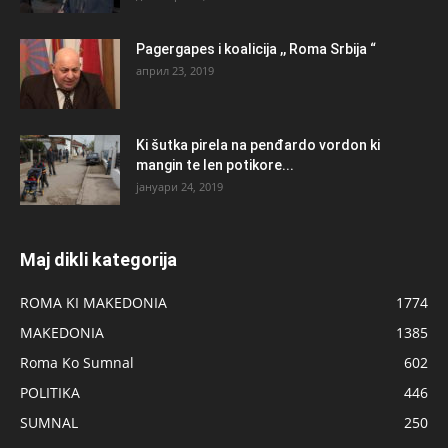
Pagergapes i koalicija ,, Roma Srbija “
април 23, 2019
Ki šutka pirela na penđardo vordon ki
mangin te len potikore...
јануари 24, 2019
Maj dikli kategorija
ROMA KI MAKEDONIA
1774
MAKEDONIA
1385
Roma Ko Sumnal
602
POLITIKA
446
SUMNAL
250