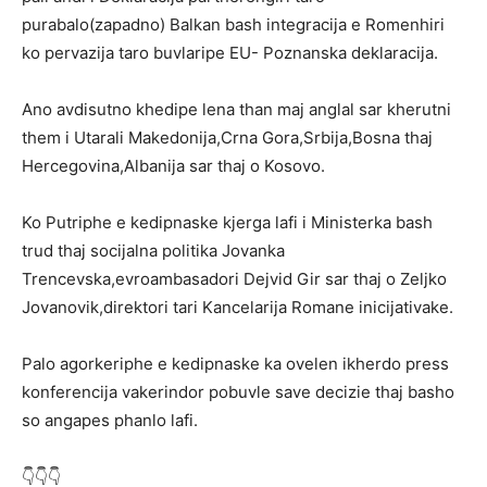
purabalo(zapadno) Balkan bash integracija e Romenhiri
ko pervazija taro buvlaripe EU- Poznanska deklaracija.
Ano avdisutno khedipe lena than maj anglal sar kherutni
them i Utarali Makedonija,Crna Gora,Srbija,Bosna thaj
Hercegovina,Albanija sar thaj o Kosovo.
Ko Putriphe e kedipnaske kjerga lafi i Ministerka bash
trud thaj socijalna politika Jovanka
Trencevska,evroambasadori Dejvid Gir sar thaj o Zeljko
Jovanovik,direktori tari Kancelarija Romane inicijativake.
Palo agorkeriphe e kedipnaske ka ovelen ikherdo press
konferencija vakerindor pobuvle save decizie thaj basho
so angapes phanlo lafi.
👇👇👇