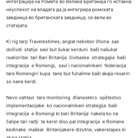
интеграција на Ромите во Велика Британија го истакна
неуспехот на владата да ја интегрира ромската
заедница во британската заедница, се вели во
статијата.
Ki rig tarp Travelestimes, anglal nekobor čhona sas
dočivdi statija savi but šukar kerduni baši našukar
realiziribe tari Bari Britanija čivibaske strategajia baši
integracija e Romengi, savi i nacionalnikani federacija
tare Romengiri kupa tane but fuhalime baši akaja resarin
so nane kerdi.
Nevo vahtavi taro monitoring đianeskkro opštestvo
implementacijake ko nacionalnikani strategija baši
integracija e Romengi ki bari Britanija nakela ko na
čalipe tari rađji te kerel diso pal integracija e Romane
kedinake maškar Britanijakere dizutne, vakerelapes ki
akaja statija.