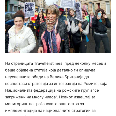
На страницата Travellerstimes, пред неколку месеци
беше објавена статија која детално ги опишува
неуспешните обиди на Велика Британија да
воспостави стратегија за интеграција на Ромите, која
Националната федерација на ромските групи “се
загрижени на многу нивоа”. Новиот извештај за
мониторинг на граѓанското општество за
имплементација на националните стратегии за