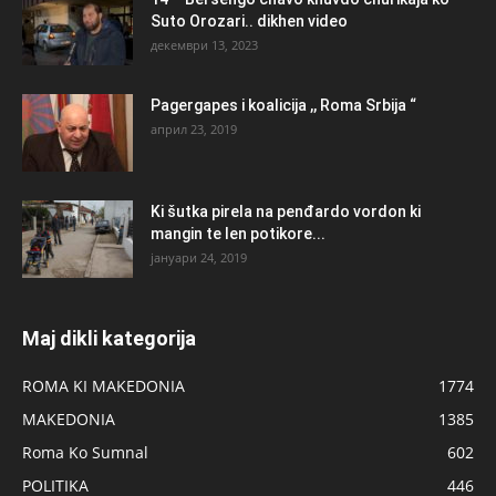
Suto Orozari.. dikhen video
декември 13, 2023
Pagergapes i koalicija ,, Roma Srbija “
април 23, 2019
Ki šutka pirela na penđardo vordon ki
mangin te len potikore...
јануари 24, 2019
Maj dikli kategorija
ROMA KI MAKEDONIA
1774
MAKEDONIA
1385
Roma Ko Sumnal
602
POLITIKA
446