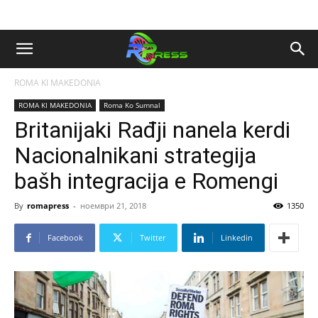
ROMA KI MAKEDONIA
ROMA KI MAKEDONIA
Roma Ko Sumnal
Britanijaki Rađji nanela kerdi
Nacionalnikani strategija
bašh integracija e Romengi
By
romapress
-
ноември 21, 2018
1350
Facebook
Twitter
Linkedin