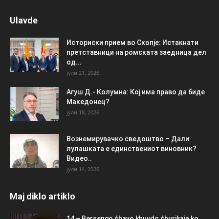
Ulavde
Историски прием во Скопје: Истакнати
претставници на ромската заедница дел
од...
јули 21, 2026
Агуш Д.- Колумна: Кој има право да биде
Македонец?
јули 18, 2026
Вознемирувачко сведоштво – Дали
лулашката е единствениот виновник?
Видео..
јули 14, 2026
Maj diklo artiklo
14 – Bersengo ćhavo khuvdo ćhurikaja ko