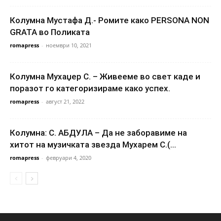
Колумна Мустафа Д.- Ромите како PERSONA NON
GRATA во Поликата
romapress
-
ноември 10, 2021
Колумна Мухаџер С. – Живееме во свет каде и
поразот го категоризираме како успех.
romapress
-
август 21, 2022
Колумна: С. АБДУЛА – Да не заборавиме на
хитот на музичката звезда Мухарем С.(...
romapress
-
февруари 4, 2020