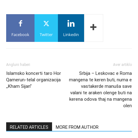
Facebook
Twitter
Linkedin
Angluni haberi
Aver artiklo
Islamsko koncerti taro Hor
Srbija – Leskovac e Roma
Qamerun-telal organizacija
mangena te keren buti, numa e
,,Kham Sijan”
vastakerde manuša save
valani te araken olenge buti na
kerena odova thaj na mangena
olen
RELATED ARTICLES
MORE FROM AUTHOR