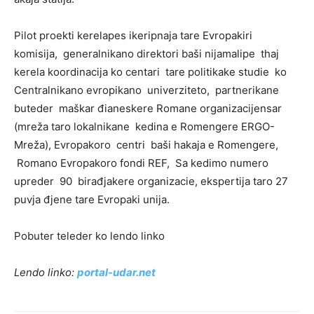
Pilot proekti kerelapes ikeripnaja tare Evropakiri
komisija, generalnikano direktori baši nijamalipe thaj
kerela koordinacija ko centari tare politikake studie ko
Centralnikano evropikano univerziteto, partnerikane
buteder maškar đianeskere Romane organizacijensar
(mreža taro lokalnikane kedina e Romengere ERGO-
Mreža), Evropakoro centri baši hakaja e Romengere,
Romano Evropakoro fondi REF, Sa kedimo numero
upreder 90 birađjakere organizacie, ekspertija taro 27
puvja đjene tare Evropaki unija.
Pobuter teleder ko lendo linko
Lendo linko
:
portal-udar.net