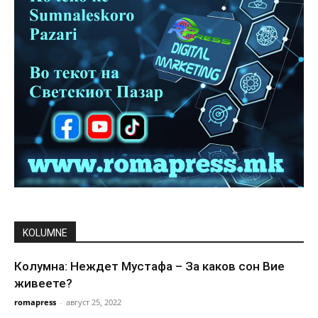
KOLUMNE
Колумна: Неждет Мустафа – За каков сон Вие
живеете?
romapress
-
август 25, 2022