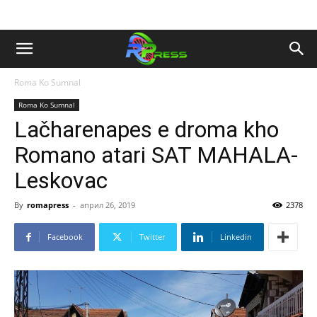
Roma Ko Sumnal
Roma Ko Sumnal
Lačharenapes e droma kho
Romano atari SAT MAHALA-
Leskovac
By
romapress
-
април 26, 2019
2378
Facebook
Twitter
Linkedin