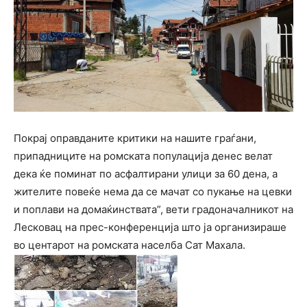
Покрај оправданите критики на нашите граѓани,
припадниците на ромската популација денес велат
дека ќе поминат по асфалтирани улици за 60 дена, а
жителите повеќе нема да се мачат со пукање на цевки
и поплави на домаќинствата”, вети градоначалникот на
Лесковац на прес-конференција што ја организираше
во центарот на ромската населба Сат Махала.