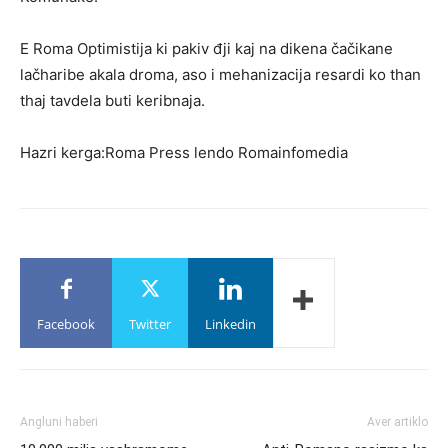
E Roma Optimistija ki pakiv đji kaj na dikena čačikane
lačharibe akala droma, aso i mehanizacija resardi ko than
thaj tavdela buti keribnaja.
Hazri kerga:Roma Press lendo Romainfomedia
Facebook
Twitter
Linkedin
Angluni haberi
Aver artiklo