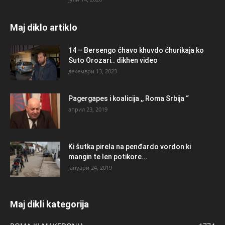
Maj diklo artiklo
14 – Bersengo ćhavo khuvdo ćhurikaja ko
Suto Orozari.. dikhen video
декември 13, 2023
Pagergapes i koalicija ,, Roma Srbija “
април 23, 2019
Ki šutka pirela na penđardo vordon ki
mangin te len potikore...
јануари 24, 2019
Maj dikli kategorija