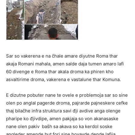
Sar so vakerena e na čhale amare diyutne Roma thar
akaja Romani mahala, amen salde daja tumen amaro lafi
60 divenge e Roma thar akala droma ka phiren kho
asvaltirime droma, vakerena e vastalune thar Komuna.
E dizutne pobuter nane te ovele e problemoja sar so sine
olen po anglal pagerde droma, pajrarde pajneskere cefke
thaj bilačhe infra struktura savi đji avdive anga olenge
pharipe ko đjivdipe, amen pakjaja so von akanasaske
nane olen pakiv bašh sa akava so ka kerdol soske
angleder amende but fori sine hovavde dende lafija