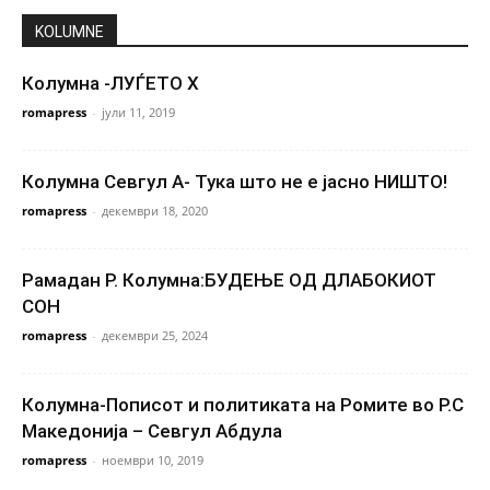
KOLUMNE
Колумна -ЛУЃЕТО X
romapress
-
јули 11, 2019
Колумна Севгул А- Тука што не е јасно НИШТО!
romapress
-
декември 18, 2020
Рамадан Р. Колумна:БУДЕЊЕ ОД ДЛАБОКИОТ
СОН
romapress
-
декември 25, 2024
Колумна-Пописот и политиката на Ромите во Р.С
Македонија – Севгул Абдула
romapress
-
ноември 10, 2019