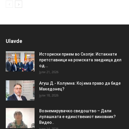
Ulavde
Историски прием во Скопје: Истакнати
претставници на ромската заедница дел
од...
јули 21, 2026
Агуш Д.- Колумна: Кој има право да биде
Македонец?
јули 18, 2026
Вознемирувачко сведоштво – Дали
лулашката е единствениот виновник?
Видео..
јули 14, 2026