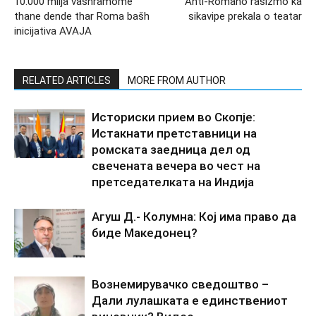
10.000 milja vashramome
Anti-Romano rasizmo ka
thane dende thar Roma bašh
sikavipe prekala o teatar
inicijativa AVAJA
RELATED ARTICLES
MORE FROM AUTHOR
Историски прием во Скопје:
Истакнати претставници на
ромската заедница дел од
свечената вечера во чест на
претседателката на Индија
Агуш Д.- Колумна: Кој има право да
биде Македонец?
Вознемирувачко сведоштво –
Дали лулашката е единствениот