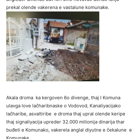
prekal olende vakerena e vastalune komunake.
Akala droma ka kergoven 6o divenge, thaj I Komuna
ulavga love lačharibnaske o Vodovod, Kanaliyacijako
lačharibe, asvaltiribe e droma thaj upral olende keripe
thaj signaliyacija upreder 32.000 milionija dinarija thar
buđeti e Komunako, vakerela anglal diyutne e čekalune e
Komunake.