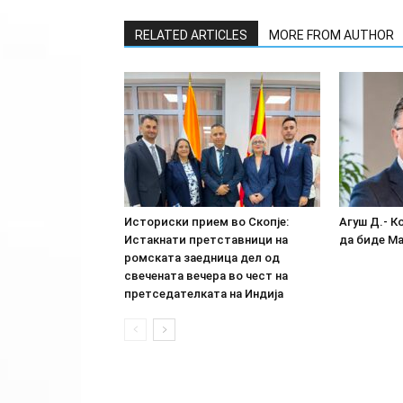
RELATED ARTICLES
MORE FROM AUTHOR
Историски прием во Скопје:
Агуш Д.- К
Истакнати претставници на
да биде М
ромската заедница дел од
свечената вечера во чест на
претседателката на Индија