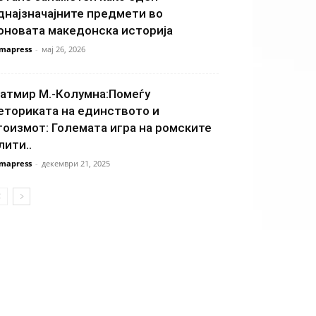
днајзначајните предмети во
оновата македонска историја
mapress
-
мај 26, 2026
атмир М.-Колумна:Помеѓу
еториката на единството и
гоизмот: Големата игра на ромските
лити..
mapress
-
декември 21, 2025