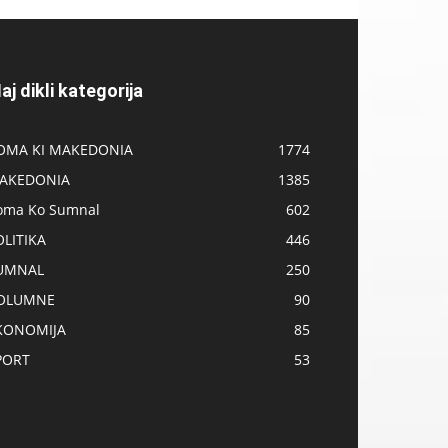
aj dikli kategorija
OMA KI MAKEDONIA
1774
AKEDONIA
1385
oma Ko Sumnal
602
OLITIKA
446
UMNAL
250
OLUMNE
90
KONOMIJA
85
PORT
53