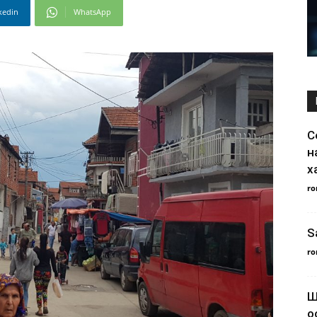
kedin
WhatsApp
С
н
х
ro
S
ro
Ш
о