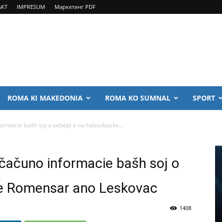
AKT
IMPRESUM
Маркетинг PDF
ROMA KI MAKEDONIA
ROMA KO SUMNAL
SPORT
formacie bašh soj o sebepi e na halovibaske...
j čačuno informacie bašh soj o
 e Romensar ano Leskovac
1408