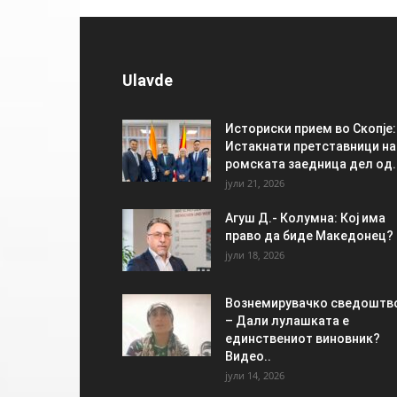
Ulavde
Историски прием во Скопје:
Истакнати претставници на
ромската заедница дел од..
јули 21, 2026
Агуш Д.- Колумна: Кој има
право да биде Македонец?
јули 18, 2026
Вознемирувачко сведоштв
– Дали лулашката е
единствениот виновник?
Видео..
јули 14, 2026