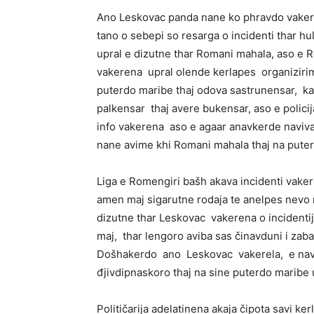
Ano Leskovac panda nane ko phravdo vaker
tano o sebepi so resarga o incidenti thar hul
upral e dizutne thar Romani mahala, aso e 
vakerena upral olende kerlapes organiziri
puterdo maribe thaj odova sastrunensar, k
palkensar thaj avere bukensar, aso e polici
info vakerena aso e agaar anavkerde naviva
nane avime khi Romani mahala thaj na pute
Liga e Romengiri bašh akava incidenti vaker
amen maj sigarutne rodaja te anelpes nevo ma
dizutne thar Leskovac vakerena o incidenti
maj, thar lengoro aviba sas činavduni i zab
Došhakerdo ano Leskovac vakerela, e naviv
đjivdipnaskoro thaj na sine puterdo maribe
Političarija adelatinena akaja čipota savi ke