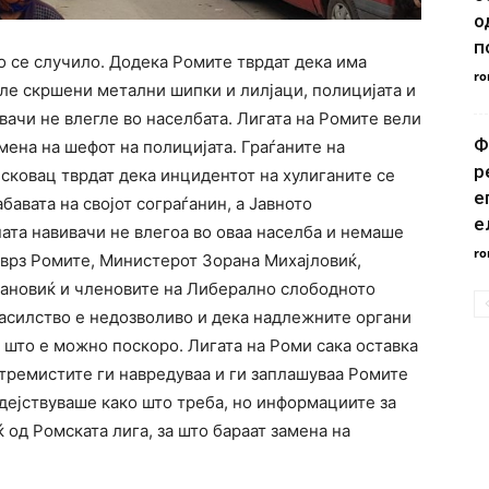
о
п
но се случило. Додека Ромите тврдат дека има
ro
ле скршени метални шипки и лилјаци, полицијата и
вачи не влегле во населбата. Лигата на Ромите вели
Ф
мена на шефот на полицијата. Граѓаните на
р
сковац тврдат дека инцидентот на хулиганите се
е
абавата на својот сограѓанин, а Јавното
е
ата навивачи не влегоа во оваа населба и немаше
ro
 врз Ромите, Министерот Зорана Михајловиќ,
тановиќ и членовите на Либерално слободното
асилство е недозволиво и дека надлежните органи
 што е можно поскоро. Лигата на Роми сака оставка
стремистите ги навредуваа и ги заплашуваа Ромите
 дејствуваше како што треба, но информациите за
 од Ромската лига, за што бараат замена на