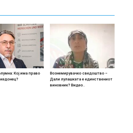
олумна: Кој има право
Вознемирувачко сведоштво –
акедонец?
Дали лулашката е единствениот
виновник? Видео..