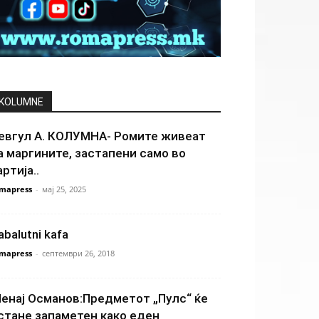
KOLUMNE
евгул А. КОЛУМНА- Ромите живеат
а маргините, застапени само во
артија..
mapress
-
мај 25, 2025
abalutni kafa
mapress
-
септември 26, 2018
енај Османов:Предметот „Пулс“ ќе
стане запаметен како еден