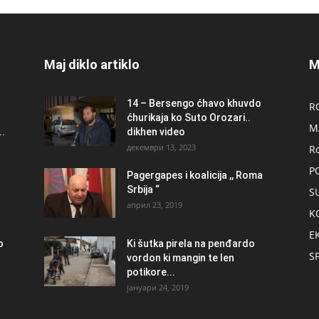
Maj diklo artiklo
M
14 – Bersengo ćhavo khuvdo
R
ćhurikaja ko Suto Orozari..
M
.
dikhen video
декември 13, 2023
R
P
Pagergapes i koalicija ,, Roma
Srbija “
S
април 23, 2019
K
E
о
Ki šutka pirela na penđardo
S
vordon ki mangin te len
potikore...
јануари 24, 2019