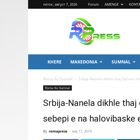
петок, август 7, 2026
Forum
AMENGE
KONT
ROMA
PRESS
KHERE
MAKEDONIA
SUMNAL
Roma Ko Sumnal
Srbija-Nanela dikhle thaj čačuno in
Roma Ko Sumnal
Srbija-Nanela dikhle tha
sebepi e na halovibaske
By
romapress
-
мај 17, 2019