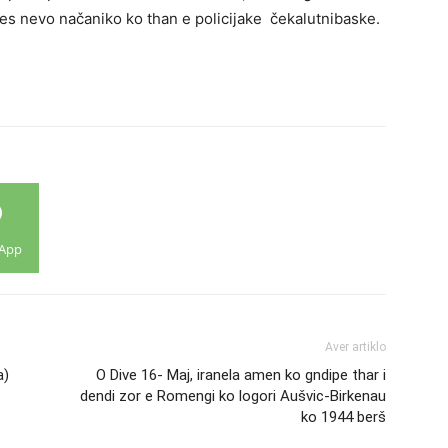
es nevo načaniko ko than e policijake čekalutnibaske.
App
Aver artiklo
a)
O Dive 16- Maj, iranela amen ko gndipe thar i
dendi zor e Romengi ko logori Aušvic-Birkenau
ko 1944 berš