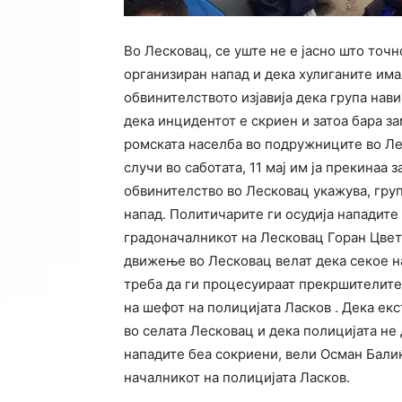
Во Лесковац, се уште не е јасно што точ
организиран напад и дека хулиганите има
обвинителството изјавија дека група нави
дека инцидентот е скриен и затоа бара за
ромската населба во подружниците во Ле
случи во саботата, 11 мај им ја прекинаа з
обвинителство во Лесковац укажува, груп
напад. Политичарите ги осудија нападите
градоначалникот на Лесковац Горан Цве
движење во Лесковац велат дека секое н
треба да ги процесуираат прекршителите
на шефот на полицијата Ласков . Дека ек
во селата Лесковац и дека полицијата не
нападите беа сокриени, вели Осман Балиќ
началникот на полицијата Ласков.