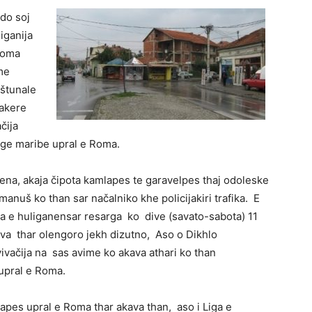
do soj
iganija
Roma
me
aštunale
jakere
čija
rge maribe upral e Roma.
ena, akaja čipota kamlapes te garavelpes thaj odoleske
nuš ko than sar načalniko khe policijakiri trafika. E
ja e huliganensar resarga ko dive (savato-sabota) 11
ava thar olengoro jekh dizutno, Aso o Dikhlo
ačija na sas avime ko akava athari ko than
 upral e Roma.
rlapes upral e Roma thar akava than, aso i Liga e