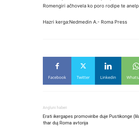
Romengiri ačhovela ko poro rodipe te anelp
Hazri kerga:Nedmedin A.- Roma Press
Facebook
Twitter
Linkedin
Whats
Angluni haberi
Erati ikergapes promoviribe duje Pustikonge (lil
thar duj Roma avtorija