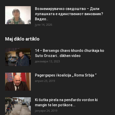
Вознемирувачко сведоштво – Дали
лулашката е единствениот виновник?
Видео..
јули 14, 2026
Maj diklo artiklo
14 – Bersengo ćhavo khuvdo ćhurikaja ko
Suto Orozari.. dikhen video
декември 13, 2023
Pagergapes i koalicija ,, Roma Srbija “
април 23, 2019
Ki šutka pirela na penđardo vordon ki
mangin te len potikore...
јануари 24, 2019