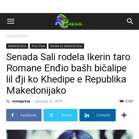
MAKEDONIA
MAKEDONIA
POLITIKA
ROMA KI MAKEDONIA
Senada Sali rodela Ikerin taro
Romane Enđio bašh bičalipe
lil đji ko Khedipe e Republika
Makedonijako
By
romapress
-
јануари 22, 2019
2143
Facebook
Twitter
Linkedin