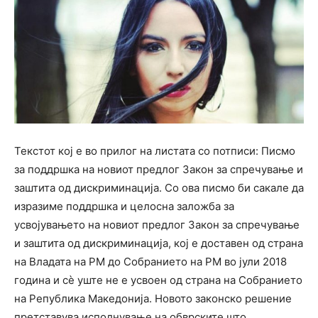
Текстот кој е во прилог на листата со потписи: Писмо
за поддршка на новиот предлог Закон за спречување и
заштита од дискриминација. Со ова писмо би сакале да
изразиме поддршка и целосна заложба за
усвојувањето на новиот предлог Закон за спречување
и заштита од дискриминација, кој е доставен од страна
на Владата на РМ до Собранието на РМ во јули 2018
година и сè уште не е усвоен од страна на Собранието
на Република Македонија. Новото законско решение
претставува исполнување на обврските што