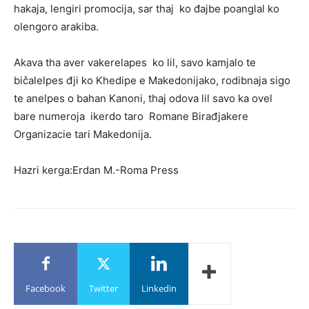
hakaja, lengiri promocija, sar thaj ko đajbe poanglal ko
olengoro arakiba.
Akava tha aver vakerelapes ko lil, savo kamjalo te
bičalelpes đji ko Khedipe e Makedonijako, rodibnaja sigo
te anelpes o bahan Kanoni, thaj odova lil savo ka ovel
bare numeroja ikerdo taro Romane Birađjakere
Organizacie tari Makedonija.
Hazri kerga:Erdan M.-Roma Press
Facebook
Twitter
Linkedin