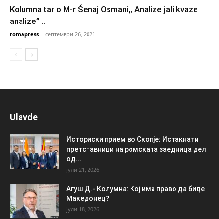
Kolumna tar o M-r Śenaj Osmani,, Analizе jali kvaze
analize” ..
romapress
-
септември 26, 2021
Ulavde
Историски прием во Скопје: Истакнати
претставници на ромската заедница дел
од...
јули 21, 2026
Агуш Д.- Колумна: Кој има право да биде
Македонец?
јули 18, 2026