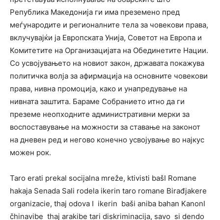
Република Македонија ги има преземено пред
меѓународите и регионалните тела за човекови права,
вклучувајќи ја Европската Унија, Советот на Европа и
Комитетите на Организацијата на Обединетите Нации.
Со усвојувањето на новиот закон, државата покажува
политичка волја за афирмација на основните човекови
права, нивна промоција, како и унапредување на
нивната заштита. Бараме Собранието итно да ги
преземе неопходните административни мерки за
воспоставување на можности за ставање на законот
на дневен ред и негово конечно усвојување во најкус
можен рок.
Taro erati prekal socijalna mreže, ktivisti bašI Romane
hakaja Senada Sali rodela ikerin taro romane Birađjakere
organizacie, thaj odova I ikerin baši aniba bahan KanonI
čhinavibe thaj arakibe tari diskriminacija, savo si dendo