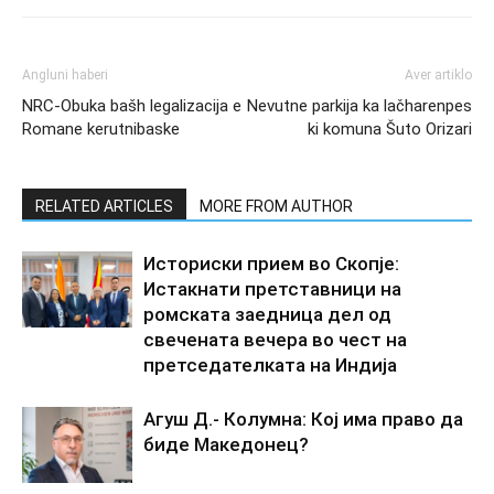
Angluni haberi
Aver artiklo
NRC-Obuka bašh legalizacija e
Nevutne parkija ka lačharenpes
Romane kerutnibaske
ki komuna Šuto Orizari
RELATED ARTICLES
MORE FROM AUTHOR
Историски прием во Скопје:
Истакнати претставници на
ромската заедница дел од
свечената вечера во чест на
претседателката на Индија
Агуш Д.- Колумна: Кој има право да
биде Македонец?