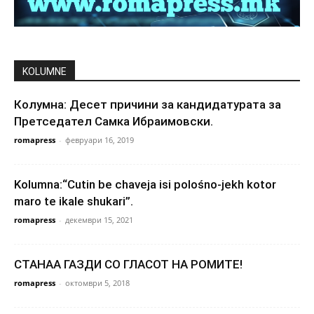
KOLUMNE
Колумна: Десет причини за кандидатурата за
Претседател Самка Ибраимовски.
romapress
-
февруари 16, 2019
Kolumna:“Cutin be chaveja isi polośno-jekh kotor
maro te ikale shukari”.
romapress
-
декември 15, 2021
СТАНАА ГАЗДИ СО ГЛАСОТ НА РОМИТЕ!
romapress
-
октомври 5, 2018