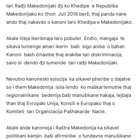
tari Rađji Makedonijaki đji ko Khedipe e Republika
Makedonijako ko čhon Juli 2018 berš, thaj panda nane
ando thaj nakavdo o kanoni taro Khedipa e Makedonijako.
Akale lileja ikeribnaja taro pobuter Enđio, mangaja te
sikava tumenge amari ikerin baši sigo aniba o bahan
Kanoni bash činavibe thaj arakibe tari diskriminacija,
savo si dendo đji tumende tari rađji Makedonijaki.
Nevutno kanoneski solucija ka sikavel pheribe o dajatve
so i them Makedonija isila lendo ko maškartemutne thaj
regionalnikane bedenija baši manušikane hakaja, lejbaja
than thaj Evropaki Unija, Konsili e Europako thaj o
Komiteti tari Organizacija Pašhakarde Nacie.
Akale ande kanoneja i Raštra Makedonija ka sikavel
politikani kamjin baši afirmiribe o fundavne manušikane