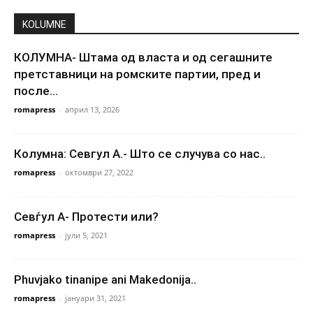
KOLUMNE
КОЛУМНА- Штама од власта и од сегашните
претставници на ромските партии, пред и
после...
romapress
-
април 13, 2026
Колумна: Севгул А.- Што се случува со нас..
romapress
-
октомври 27, 2022
Севѓул А- Протести или?
romapress
-
јули 5, 2021
Phuvjako tinanipe ani Makedonija..
romapress
-
јануари 31, 2021