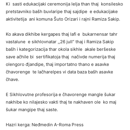
Ki sasti edukacijaki ceremonija lelja than thaj konsilesko
pretstavniko bašh buvlaripe thaj sajdipe e edukacijake
aktivitetija ani komuna Šuto Orizari i rajni Ramiza Sakip.
Ko akava dikhibe kergapes thaj lafi e bukarnensar tahr
vastalune e sikhlovnatar ,,26 jull“ thaj i Ramiza Sakip
bašh i kategorizacija thar okola sikhle akale beršeske
save ačhile bi sertifikatoja thaj načivde numerija thaj
olengoro đjandipe, thaj importatno thano e asavke
čhavorenge te lačharelpes vi data baza bašh asavke
čhave.
E Sikhlovutne profesorija e čhavorenge mangle šukar
nakhibe ko nilajesko vakti thaj te nakhaven ole ko maj
šukar mangipe thaj saste.
Hazri kerga: Neđmedin A-Roma Press