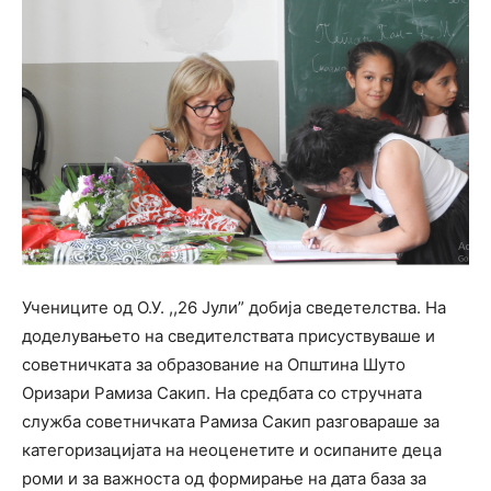
Учениците од О.У. ,,26 Јули” добија сведетелства. На
доделувањето на сведителствата присуствуваше и
советничката за образование на Општина Шуто
Оризари Рамиза Сакип. На средбата со стручната
служба советничката Рамиза Сакип разговараше за
категоризацијата на неоценетите и осипаните деца
роми и за важноста од формирање на дата база за