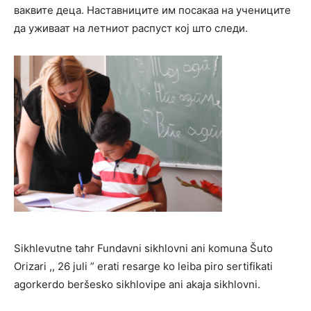
ваквите деца. Наставниците им посакаа на учениците
да уживаат на летниот распуст кој што следи.
Sikhlevutne tahr Fundavni sikhlovni ani komuna Šuto
Orizari ,, 26 juli ” erati resarge ko leiba piro sertifikati
agorkerdo beršesko sikhlovipe ani akaja sikhlovni.