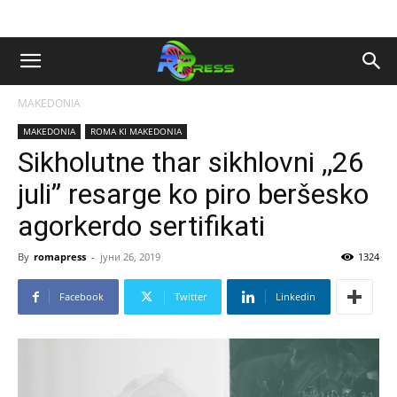
MAKEDONIA
MAKEDONIA
ROMA KI MAKEDONIA
Sikholutne thar sikhlovni ,,26
juli” resarge ko piro beršesko
agorkerdo sertifikati
By
romapress
-
јуни 26, 2019
1324
Facebook
Twitter
Linkedin