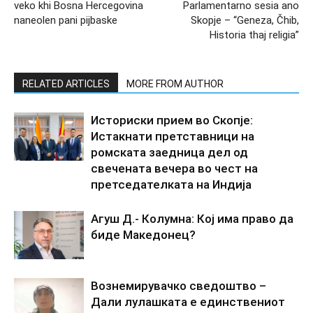
veko khi Bosna Hercegovina
Parlamentarno sesia ano
naneolen pani pijbaske
Skopje – “Geneza, Čhib,
Historia thaj religia”
RELATED ARTICLES
MORE FROM AUTHOR
Историски прием во Скопје:
Истакнати претставници на
ромската заедница дел од
свечената вечера во чест на
претседателката на Индија
Агуш Д.- Колумна: Кој има право да
биде Македонец?
Вознемирувачко сведоштво –
Дали лулашката е единствениот