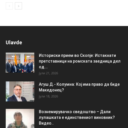
Ulavde
Историски прием во Скопје: Истакнати
претставници на ромската заедница дел
од...
јули 21, 2026
Агуш Д.- Колумна: Кој има право да биде
Македонец?
јули 18, 2026
Вознемирувачко сведоштво – Дали
лулашката е единствениот виновник?
Видео..