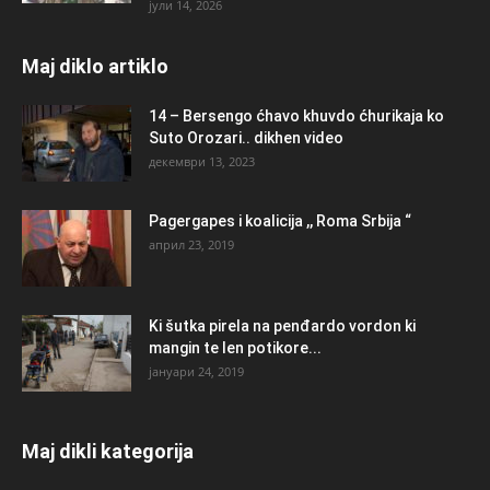
јули 14, 2026
Maj diklo artiklo
14 – Bersengo ćhavo khuvdo ćhurikaja ko
Suto Orozari.. dikhen video
декември 13, 2023
Pagergapes i koalicija ,, Roma Srbija “
април 23, 2019
Ki šutka pirela na penđardo vordon ki
mangin te len potikore...
јануари 24, 2019
Maj dikli kategorija