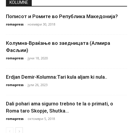
KOLUMNE
Пописот и Ромите во Република Македонија?
romapress
-
ноември 30, 2018
Колумна-Враќање во заедницата (Алмира
Фасљии)
romapress
-
јуни 18, 2020
Erdjan Demir-Kolumna:Tari kula aljam ki nula..
romapress
-
јули 26, 2023
Dali pohari ama sigurno trebno te la o primati, o
Roma taro Skopje, Shutka...
romapress
-
октомври 5, 2018