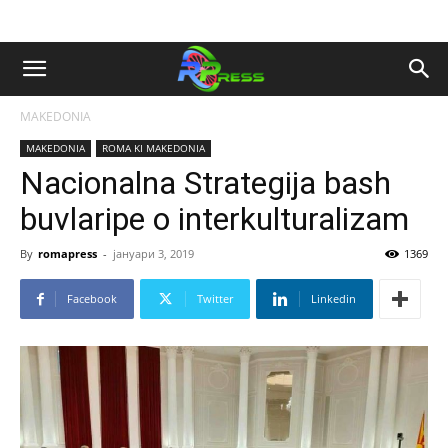
MAKEDONIA
MAKEDONIA
ROMA KI MAKEDONIA
Nacionalna Strategija bash
buvlaripe o interkulturalizam
By
romapress
-
јануари 3, 2019
1369
Facebook
Twitter
Linkedin