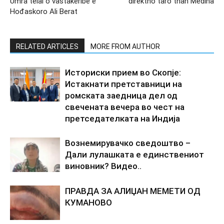
Umra telal o vastakeribe e
direktno taro than Medina
Hođaskoro Ali Berat
RELATED ARTICLES
MORE FROM AUTHOR
Историски прием во Скопје:
Истакнати претставници на
ромската заедница дел од
свечената вечера во чест на
претседателката на Индија
Вознемирувачко сведоштво –
Дали лулашката е единствениот
виновник? Видео..
ПРАВДА ЗА АЛИЏАН МЕМЕТИ ОД
КУМАНОВО