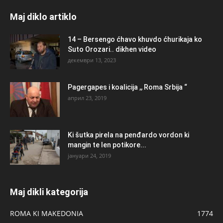
Maj diklo artiklo
14 – Bersengo ćhavo khuvdo ćhurikaja ko
Suto Orozari.. dikhen video
декември 13, 2023
Pagergapes i koalicija ,, Roma Srbija “
април 23, 2019
Ki šutka pirela na penđardo vordon ki
mangin te len potikore...
јануари 24, 2019
Maj dikli kategorija
ROMA KI MAKEDONIA
1774