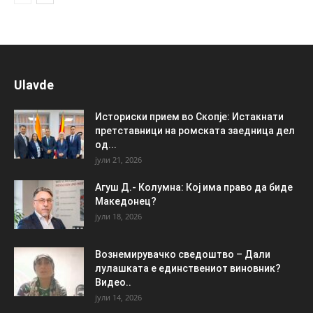
Ulavde
Историски прием во Скопје: Истакнати
претставници на ромската заедница дел
од...
јули 21, 2026
Агуш Д.- Колумна: Кој има право да биде
Македонец?
јули 18, 2026
Вознемирувачко сведоштво – Дали
лулашката е единствениот виновник?
Видео..
јули 14, 2026