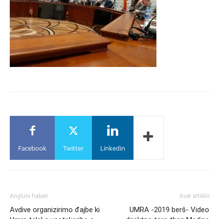
Facebook
Twitter
Linkedin
Angluni haberi
Aver artiklo
Avdive organizirimo đajbe ki
UMRA -2019 berš- Video