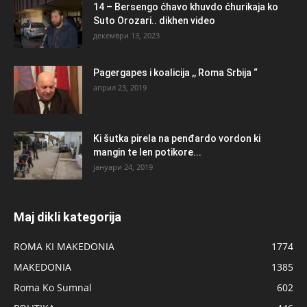
14 – Bersengo ćhavo khuvdo ćhurikaja ko
Suto Orozari.. dikhen video
декември 13, 2023
Pagergapes i koalicija ,, Roma Srbija “
април 23, 2019
Ki šutka pirela na penđardo vordon ki
mangin te len potikore...
јануари 24, 2019
Maj dikli kategorija
ROMA KI MAKEDONIA
1774
MAKEDONIA
1385
Roma Ko Sumnal
602