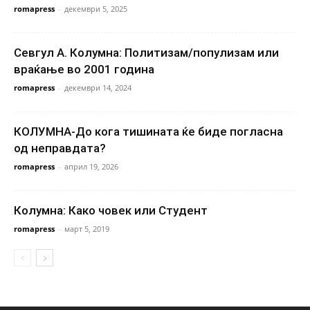
romapress
-
декември 5, 2025
Севгул А. Колумна: Политизам/популизам или
враќање во 2001 година
romapress
-
декември 14, 2024
КОЛУМНА-До кога тишината ќе биде погласна
од неправдата?
romapress
-
април 19, 2026
Колумна: Како човек или Студент
romapress
-
март 5, 2019