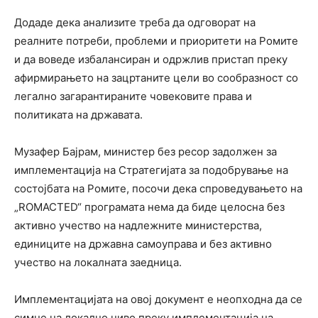
Додаде дека анализите треба да одговорат на
реалните потреби, проблеми и приоритети на Ромите
и да воведе избалансиран и одржлив пристап преку
афирмирањето на зацртаните цели во сообразност со
легално загарантираните човековите права и
политиката на државата.
Музафер Бајрам, министер без ресор задолжен за
имплементација на Стратегијата за подобрување на
состојбата на Ромите, посочи дека спроведувањето на
„ROMACTED“ програмата нема да биде целосна без
активно учество на надлежните министерства,
единиците на државна самоуправа и без активно
учество на локалната заедница.
Имплементацијата на овој документ е неопходна да се
симне на локално ниво преку имплементација на