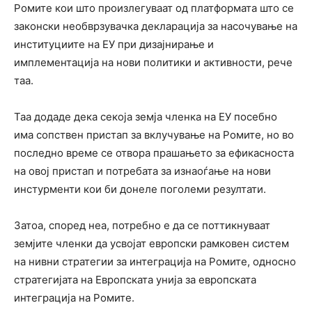
Ромите кои што произлегуваат од платформата што се
законски необврзувачка декларација за насочување на
институциите на ЕУ при дизајнирање и
имплементација на нови политики и активности, рече
таа.
Таа додаде дека секоја земја членка на ЕУ посебно
има сопствен пристап за вклучување на Ромите, но во
последно време се отвора прашањето за ефикасноста
на овој пристап и потребата за изнаоѓање на нови
инстурменти кои би донеле поголеми резултати.
Затоа, според неа, потребно е да се поттикнуваат
земјите членки да усвојат европски рамковен систем
на нивни стратегии за интеграција на Ромите, односно
стратегијата на Европската унија за европската
интеграција на Ромите.