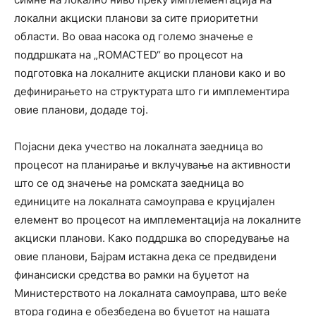
локални акциски планови за сите приоритетни
области. Во оваа насока од големо значење е
поддршката на „ROMACTED“ во процесот на
подготовка на локалните акциски планови како и во
дефинирањето на структурата што ги имплементира
овие планови, додаде тој.
Појасни дека учество на локалната заедница во
процесот на планирање и вклучување на активности
што се од значење на ромската заедница во
единиците на локалната самоуправа е круцијален
елемент во процесот на имплементација на локалните
акциски планови. Како поддршка во споредување на
овие планови, Бајрам истакна дека се предвидени
финансиски средства во рамки на буџетот на
Министерството на локалната самоуправа, што веќе
втора година е обезбедена во буџетот на нашата