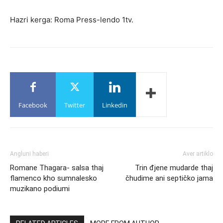
Hazri kerga: Roma Press-lendo 1tv.
Facebook
Twitter
Linkedin
Angluni haberi
Aver artiklo
Romane Thagara- salsa thaj
Trin đjene mudarde thaj
flamenco kho sumnalesko
čhudime ani septičko jama
muzikano podiumi