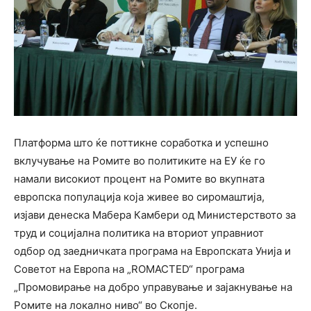
Платформа што ќе поттикне соработка и успешно
вклучување на Ромите во политиките на ЕУ ќе го
намали високиот процент на Ромите во вкупната
европска популација која живее во сиромаштија,
изјави денеска Мабера Камбери од Министерството за
труд и социјална политика на вториот управниот
одбор од заедничката програма на Европската Унија и
Советот на Европа на „ROMACTED“ програма
„Промовирање на добро управување и зајакнување на
Ромите на локално ниво“ во Скопје.