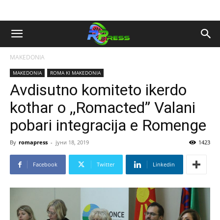
MAKEDONIA
MAKEDONIA
ROMA KI MAKEDONIA
Avdisutno komiteto ikerdo
kothar o ,,Romacted” Valani
pobari integracija e Romenge
By
romapress
-
јуни 18, 2019
1423
Facebook
Twitter
Linkedin