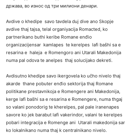
држава, во износ од три милиони денари.
Avdive o khedipe savo tavdela duj dive ano Skopje
avdive thaj tajsa, telal organiyacija Romacted, ko
partnerikano buthi keribe Romane enđio
organizacijensar kamlapes te kerelpes lafi bašhi sa e
resarina e haleja e Romengoro ani Utarali Makedonija
numa pal odova te anelpes thaj solucijako dekreti.
Avdisutno khedipe savo ikergovela ko učho nivelo thaj
akarde thane pobuter enđio sektorija thaj Romane
politikane prestavnikoja e Romengere ani Makedonija,
kerge lafi bašhi sa e resarina e Romengere, numa thgaj
so valani ponodorig te kherelpes, pal pale iranenapes
savore ko jek barabut lafi vakerindor, valani te kerelpes
pobari integracija e Romenge ani Utarali makedonija sar
ko lokalnikano numa thaj k centralnikano nivelo.