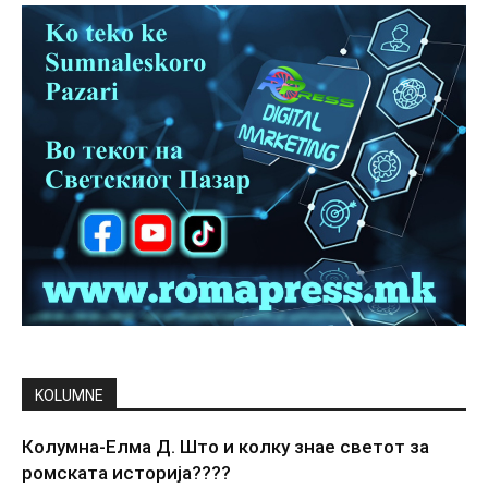
KOLUMNE
Колумна-Елма Д. Што и колку знае светот за
ромската историја????