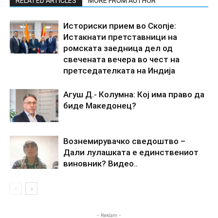
RELATED ARTICLES
MORE FROM AUTHOR
Историски прием во Скопје:
Истакнати претставници на
ромската заедница дел од
свечената вечера во чест на
претседателката на Индија
Агуш Д.- Колумна: Кој има право да
биде Македонец?
Вознемирувачко сведоштво –
Дали лулашката е единствениот
виновник? Видео..
- Reklam -