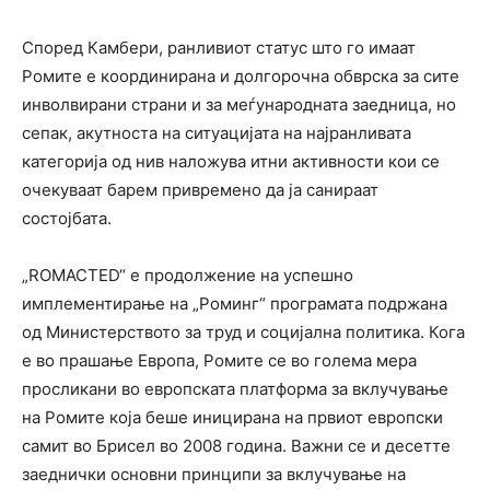
Според Камбери, ранливиот статус што го имаат
Ромите е координирана и долгорочна обврска за сите
инволвирани страни и за меѓународната заедница, но
сепак, акутноста на ситуацијата на најранливата
категорија од нив наложува итни активности кои се
очекуваат барем привремено да ја санираат
состојбата.
„ROMACTED“ е продолжение на успешно
имплементирање на „Роминг“ програмата подржана
од Министерството за труд и социјална политика. Кога
е во прашање Европа, Ромите се во голема мера
просликани во европската платформа за вклучување
на Ромите која беше иницирана на првиот европски
самит во Брисел во 2008 година. Важни се и десетте
заеднички основни принципи за вклучување на