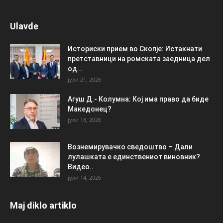
Ulavde
Историски прием во Скопје: Истакнати
претставници на ромската заедница дел
од...
јули 21, 2026
Агуш Д.- Колумна: Кој има право да биде
Македонец?
јули 18, 2026
Вознемирувачко сведоштво – Дали
лулашката е единствениот виновник?
Видео..
јули 14, 2026
Maj diklo artiklo