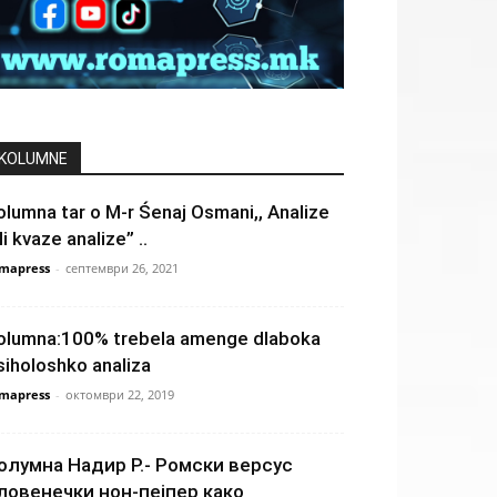
KOLUMNE
olumna tar o M-r Śenaj Osmani,, Analizе
li kvaze analize” ..
mapress
-
септември 26, 2021
olumna:100% trebela amenge dlaboka
siholoshko analiza
mapress
-
октомври 22, 2019
олумна Надир Р.- Ромски версус
ловенечки нон-пејпер како