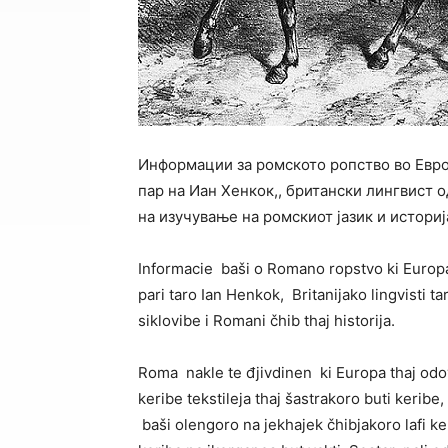
Информации за ромското ропство во Европ
пар на Иан Хенкок,, британски лингвист о
на изучување на ромскиот јазик и историј
Informacie baši o Romano ropstvo ki Europa
pari taro Ian Henkok, Britanijako lingvisti t
siklovibe i Romani čhib thaj historija.
Roma nakle te đjivdinen ki Europa thaj odova
keribe tekstileja thaj šastrakoro buti keribe
baši olengoro na jekhajek čhibjakoro lafi ker