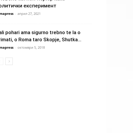
олитички експеримент
mapress
-
април 27, 2021
ali pohari ama sigurno trebno te la o
rimati, o Roma taro Skopje, Shutka...
mapress
-
октомври 5, 2018