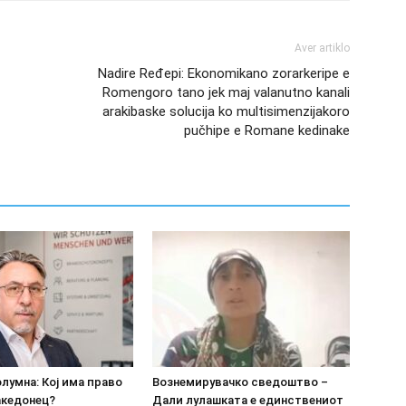
Aver artiklo
Nadire Ređepi: Ekonomikano zorarkeripe e
Romengoro tano jek maj valanutno kanali
arakibaske solucija ko multisimenzijakoro
pučhipe e Romane kedinake
олумна: Кој има право
Вознемирувачко сведоштво –
акедонец?
Дали лулашката е единствениот