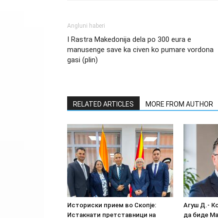
Angluni haberi
I Rastra Makedonija dela po 300 eura e
manusenge save ka civen ko pumare vordona
gasi (plin)
RELATED ARTICLES
MORE FROM AUTHOR
Историски прием во Скопје:
Агуш Д.- К
Истакнати претставници на
да биде М