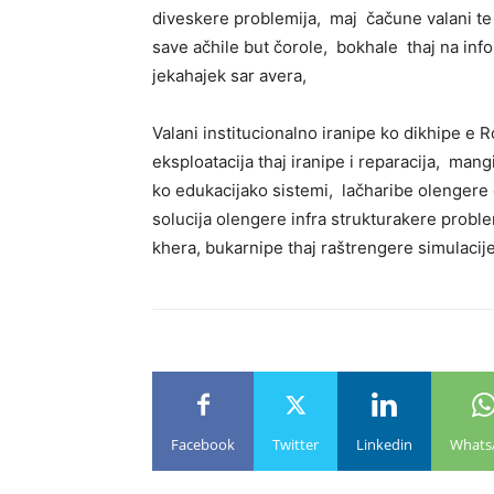
diveskere problemija, maj čačune valani te
save ačhile but čorole, bokhale thaj na info
jekahajek sar avera,
Valani institucionalno iranipe ko dikhipe e
eksploatacija thaj iranipe i reparacija, man
ko edukacijako sistemi, lačharibe olengere
solucija olengere infra strukturakere proble
khera, bukarnipe thaj raštrengere simulacij
Facebook
Twitter
Linkedin
Whats