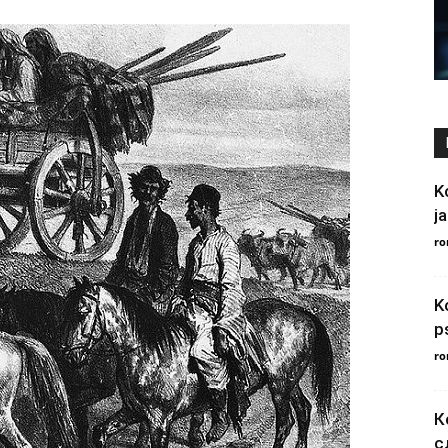
K
ja
ro
K
p
ro
К
с