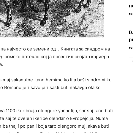
п
ro
D
p
ro
а најчесто се земени од ,,Книгата за синдром на
д ромско потекло кој ја посветил својата кариера
а.
 maj sakanutne tano hemimo ko lila baši sindromi ko
aro Romano jeri savo piri sasti buti nakavga ola ko
 1100 ikeribnaja olengere yanaetija, sar soj tano buti
, te šaj te ovelen ikeribe olendar o Evropejcija. Numa
iba thaj i po panli boja taro olengoro muj, akava buti