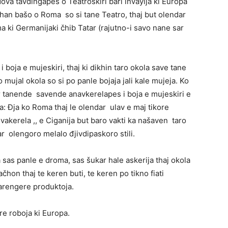
dova tavdingapes o Teatroskiri bari invayija ki Europa
akhan bašo o Roma so si tane Teatro, thaj but olendar
 ki Germanijaki čhib Tatar (rajutno-i savo nane sar
 i boja e mujeskiri, thaj ki dikhin taro okola save tane
mujal okola so si po panle bojaja jali kale mujeja. Ko
r tanende savende anavkerelapes i boja e mujeskiri e
a: Đja ko Roma thaj le olendar ulav e maj tikore
vakerela ,, e Ciganija but baro vakti ka našaven taro
ar olengoro melalo đjivdipaskoro stili.
sas panle e droma, sas šukar hale askerija thaj okola
čhon thaj te keren buti, te keren po tikno fiati
varengere produktoja.
e roboja ki Europa.