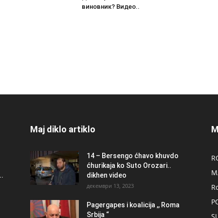
виновник? Видео..
Maj diklo artiklo
M
14 – Bersengo ćhavo khuvdo
R
ćhurikaja ko Suto Orozari..
M
.
dikhen video
декември 13, 2023
R
P
Pagergapes i koalicija ,, Roma
Srbija “
S