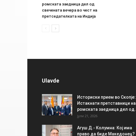
ромската заедница дел од
свечената вечера во чест на
претседателката на Индија
Ulavde
Историски прием во Скопје:
Истакнати претставници на
ромската заедница дел од..
јули 21, 2026
Агуш Д.- Колумна: Кој има
право да биде Македонец?