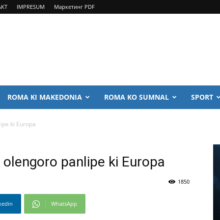
AKT
IMPRESUM
Маркетинг PDF
ROMA KI MAKEDONIA
ROMA KO SUMNAL
SPORT
lipe ki Europa
j olengoro panlipe ki Europa
1850
kedin
WhatsApp