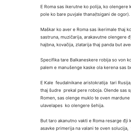
E Roma sas ikerutne ko polija, ko olengere 
pole ko bare puvjale thana(tsigani de ogor).
Maškar ko aver e Roma sas ikerimale thaj ko 
sastruna, muzičarija, arakavutne olengere
hajbna, kovačija, zlatarija thaj panda but av
Specifika tare Balkaneskere robija so von k
palem e manušenge kaske ola kerena sas bu
E Kale feudalnikane aristokratija tari Rusija
thaj šudre prekal pere roboja. Olende sas 
Romen, sas olenge muklo te oven mardune s
ulavelapes ko olengere šehija.
But taro akanutno vakti e Roma resarge đji
asavke primerija na valani te oven solucija