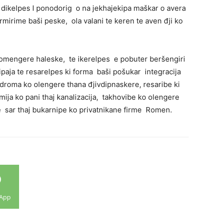
 dikelpes I ponodorig o na jekhajekipa maškar o avera
rmirime baši peske, ola valani te keren te aven đji ko
 Romengere haleske, te ikerelpes e pobuter beršengiri
gipaja te resarelpes ki forma baši pošukar integracija
 droma ko olengere thana đjivdipnaskere, resaribe ki
mija ko pani thaj kanalizacija, takhovibe ko olengere
e sar thaj bukarnipe ko privatnikane firme Romen.
App