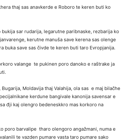
khera thaj sas anavkerde e Roboro te keren buti ko
bukija sar rudarija, legarutne paribnaske, rezbarija ko
 đjanvarenge, kerutne manuša save kerena sas olenge
era buka save sas čivde te keren buti taro Evropjanija.
orkoro valange te pukinen poro danoko e raštrake ja
ti.
, Bugarija, Moldavija thaj Valahija, ola sas e maj bilačhe
specijalnikane kerdune bangivale kanonija savensar e
a đji kaj olengro bedeneskkro mas korkoro na
 ko poro barvalipe tharo olengoro angažmani, numa e
, valanili te vazden pumare vasta taro pumare sako