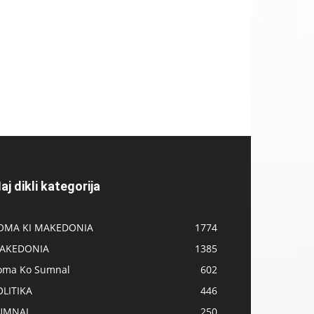
aj dikli kategorija
OMA KI MAKEDONIA
1774
AKEDONIA
1385
oma Ko Sumnal
602
OLITIKA
446
UMNAL
250