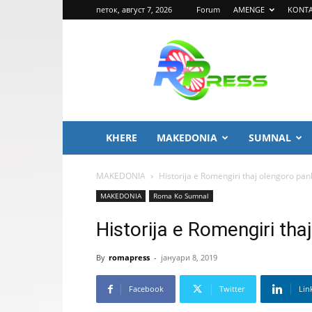
петок, август 7, 2026
Forum
AMENGE
KONT
ROMA
PRESS
KHERE
MAKEDONIA
SUMNAL
MAKEDONIA
Historija e Romengiri thaj olengoro pan
MAKEDONIA
Roma Ko Sumnal
Historija e Romengiri tha
By
romapress
-
јануари 8, 2019
Facebook
Twitter
Lin