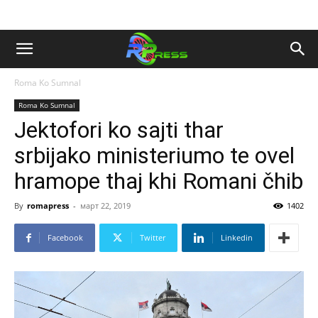
Roma Ko Sumnal
Roma Ko Sumnal
Jektofori ko sajti thar
srbijako ministeriumo te ovel
hramope thaj khi Romani čhib
By
romapress
-
март 22, 2019
1402
Facebook
Twitter
Linkedin