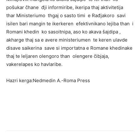
pošukar čhane đji informiribe, ikeripa thaj aktivitetija
thar Ministeriumo thgaj o sasto timi e Rađjakoro savi
isilen bari mangin te ikerkeren efektivnikano lejiba than i
Romani khedin ko sasoitnipa, aso ko akava šajdipa ,
akharge thaj sa e avere ministeriumen te keren ulavde
disave saikerina save si importatna e Romane khedinake
thaj te leljaren olengoro than olengere čibjaja,
vakerelapes ko havlaribe.
Hazri kerga:Nedmedin A.-Roma Press