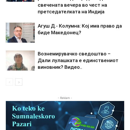
свечената вечера во чест на
претседателката на Индија
Агуш Д.- Колумна: Кој има право да
биде Македонец?
Вознемирувачко сведоштво –
Дали лулашката е единствениот
виновник? Видео..
- Reklam -