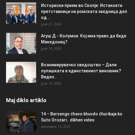
Историски прием во Скопје: Истакнати
претставници на ромската заедница дел
од...
јули 21, 2026
Агуш Д.- Колумна: Кој има право да биде
Македонец?
јули 18, 2026
Вознемирувачко сведоштво – Дали
лулашката е единствениот виновник?
Видео..
јули 14, 2026
Maj diklo artiklo
14 – Bersengo ćhavo khuvdo ćhurikaja ko
Suto Orozari.. dikhen video
декември 13, 2023