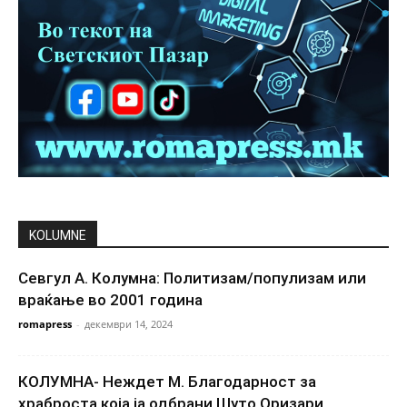
KOLUMNE
Севгул А. Колумна: Политизам/популизам или
враќање во 2001 година
romapress
-
декември 14, 2024
КОЛУМНА- Неждет М. Благодарност за
храброста која ја одбрани Шуто Оризари