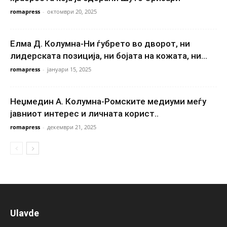
romapress
-
октомври 20, 2025
Елма Д. Колумна-Ни ѓубрето во дворот, ни
лидерската позиција, ни бојата на кожата, ни...
romapress
-
јануари 15, 2025
Неџмедин А. Колумна-Ромските медиуми меѓу
јавниот интерес и личната корист..
romapress
-
декември 21, 2025
Ulavde