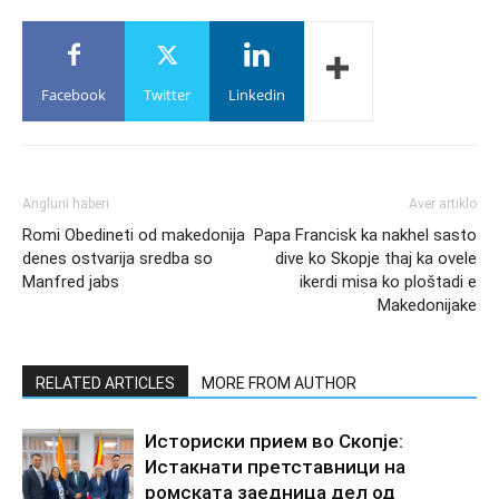
Facebook
Twitter
Linkedin
Angluni haberi
Aver artiklo
Romi Obedineti od makedonija
Papa Francisk ka nakhel sasto
denes ostvarija sredba so
dive ko Skopje thaj ka ovele
Manfred jabs
ikerdi misa ko ploštadi e
Makedonijake
RELATED ARTICLES
MORE FROM AUTHOR
Историски прием во Скопје:
Истакнати претставници на
ромската заедница дел од