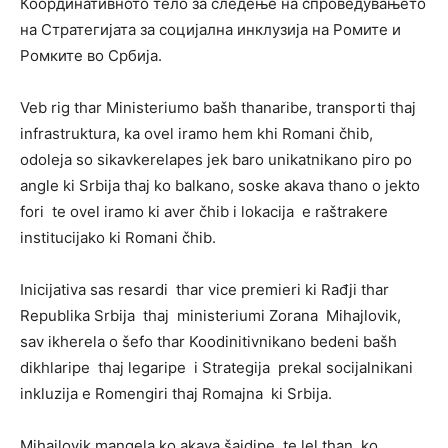
Координативното тело за следење на спроведувањето
на Стратегијата за социјална инклузија на Ромите и
Ромките во Србија.
Veb rig thar Ministeriumo bašh thanaribe, transporti thaj
infrastruktura, ka ovel iramo hem khi Romani čhib,
odoleja so sikavkerelapes jek baro unikatnikano piro po
angle ki Srbija thaj ko balkano, soske akava thano o jekto
fori te ovel iramo ki aver čhib i lokacija e raštrakere
institucijako ki Romani čhib.
Inicijativa sas resardi thar vice premieri ki Rađji thar
Republika Srbija thaj ministeriumi Zorana Mihajlovik,
sav ikherela o šefo thar Koodinitivnikano bedeni bašh
dikhlaripe thaj legaripe i Strategija prekal socijalnikani
inkluzija e Romengiri thaj Romajna ki Srbija.
Mihajlovik mangela ko akava šajdipe te lel than ko