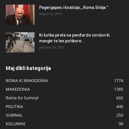
Pagergapes i koalicija ,, Roma Srbija “
април 23, 2019
Ki šutka pirela na penđardo vordon ki
mangin te len potikore...
јануари 24, 2019
Maj dikli kategorija
ROMA KI MAKEDONIA
1774
MAKEDONIA
1385
Roma Ko Sumnal
602
POLITIKA
446
SUMNAL
250
KOLUMNE
90