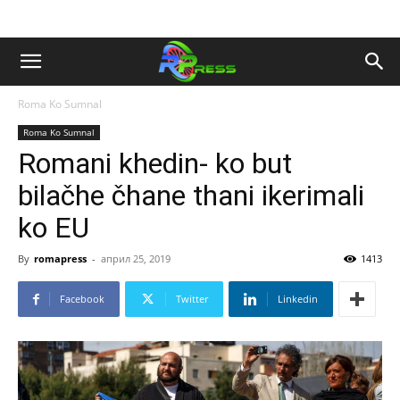
Roma Ko Sumnal
Roma Ko Sumnal
Romani khedin- ko but
bilačhe čhane thani ikerimali
ko EU
By
romapress
-
април 25, 2019
1413
Facebook
Twitter
Linkedin