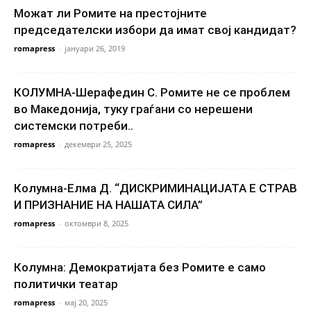
Можат ли Ромите на престојните
председателски избори да имат свој кандидат?
romapress
-
јануари 26, 2019
КОЛУМНА-Шерафедин С. Ромите не се проблем
во Македонија, туку граѓани со нерешени
системски потреби..
romapress
-
декември 25, 2025
Колумна-Елма Д. “ДИСКРИМИНАЦИЈАТА Е СТРАВ
И ПРИЗНАНИЕ НА НАШАТА СИЛА”
romapress
-
октомври 8, 2025
Колумна: Демократијата без Ромите е само
политички театар
romapress
-
мај 20, 2025