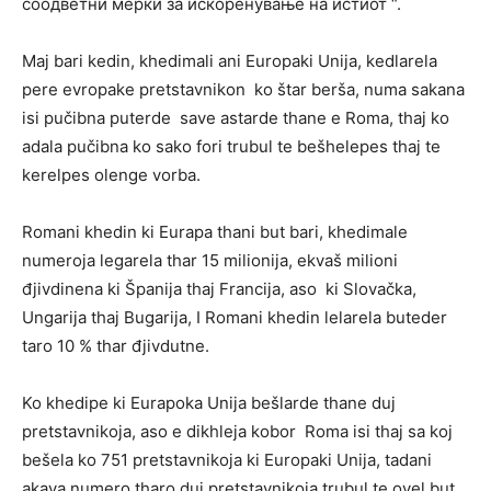
соодветни мерки за искоренување на истиот “.
Maj bari kedin, khedimali ani Europaki Unija, kedlarela
pere evropake pretstavnikon ko štar berša, numa sakana
isi pučibna puterde save astarde thane e Roma, thaj ko
adala pučibna ko sako fori trubul te bešhelepes thaj te
kerelpes olenge vorba.
Romani khedin ki Eurapa thani but bari, khedimale
numeroja legarela thar 15 milionija, ekvaš milioni
đjivdinena ki Španija thaj Francija, aso ki Slovačka,
Ungarija thaj Bugarija, I Romani khedin lelarela buteder
taro 10 % thar đjivdutne.
Ko khedipe ki Eurapoka Unija bešlarde thane duj
pretstavnikoja, aso e dikhleja kobor Roma isi thaj sa koj
bešela ko 751 pretstavnikoja ki Europaki Unija, tadani
akava numero tharo duj pretstavnikoja trubul te ovel but