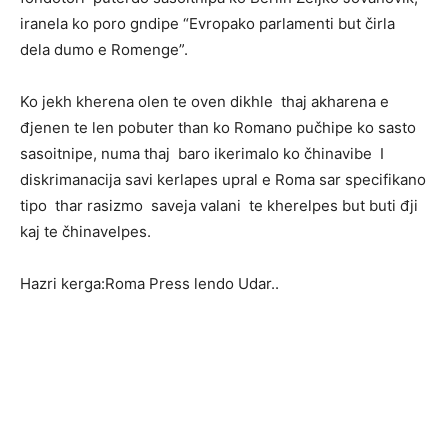
iranela ko poro gndipe “Evropako parlamenti but čirla
dela dumo e Romenge”.
Ko jekh kherena olen te oven dikhle thaj akharena e
đjenen te len pobuter than ko Romano pučhipe ko sasto
sasoitnipe, numa thaj baro ikerimalo ko čhinavibe I
diskrimanacija savi kerlapes upral e Roma sar specifikano
tipo thar rasizmo saveja valani te kherelpes but buti đji
kaj te čhinavelpes.
Hazri kerga:Roma Press lendo Udar..