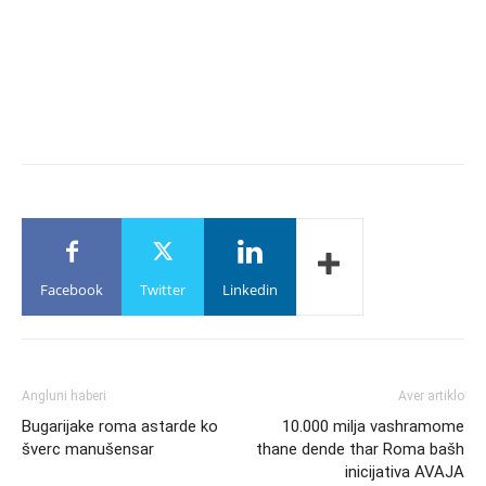
Facebook
Twitter
Linkedin
Angluni haberi
Aver artiklo
Bugarijake roma astarde ko
10.000 milja vashramome
šverc manušensar
thane dende thar Roma bašh
inicijativa AVAJA