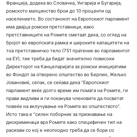
Франција, додека во Словачка, Унгарија и Бугарија,
ромското малцинство брои до 10 проценти од
населението. Во состанокот на Европскиот парламент
има двајца ромски претставници, иако
претставниците на Ромите сметаат дека, со оглед на
бројот во европската рамка и широките капацитети на
тоа претставничко тело (751 пратеник во парламентот
на ЕУ), тие треба да бидат значително повисоки
Директорот на Канцеларијата за ромски иницијативи
во Фондот за отворено општество во Берлин, Жељко
Јовановиќ, сепак, се сеќава дека “Европскиот
парламент веќе долго време им помага на Ромите, ги
прави видливи и ги поканува членовите да посветат
повеќе на вклучување на Ромите во општеството”.
Исто така е “силен поборник за признавање на
дискриминаци врз Ромите како специфичен тип на
расизам со кој е неопходно треба да се бори со