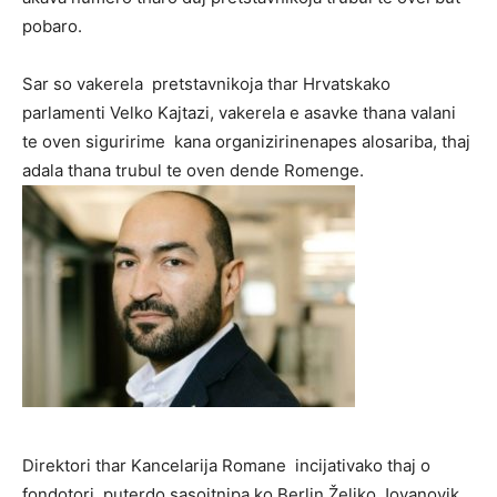
pobaro.
Sar so vakerela pretstavnikoja thar Hrvatskako
parlamenti Velko Kajtazi, vakerela e asavke thana valani
te oven siguririme kana organizirinenapes alosariba, thaj
adala thana trubul te oven dende Romenge.
Direktori thar Kancelarija Romane incijativako thaj o
fondotori puterdo sasoitnipa ko Berlin Željko Jovanovik,