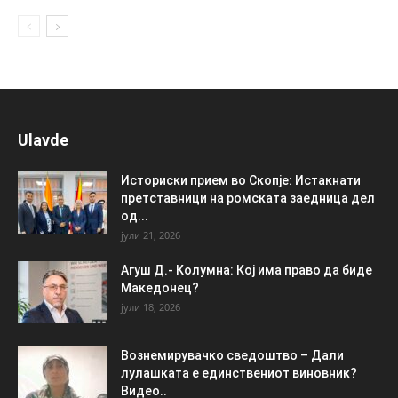
Ulavde
Историски прием во Скопје: Истакнати
претставници на ромската заедница дел
од...
јули 21, 2026
Агуш Д.- Колумна: Кој има право да биде
Македонец?
јули 18, 2026
Вознемирувачко сведоштво – Дали
лулашката е единствениот виновник?
Видео..