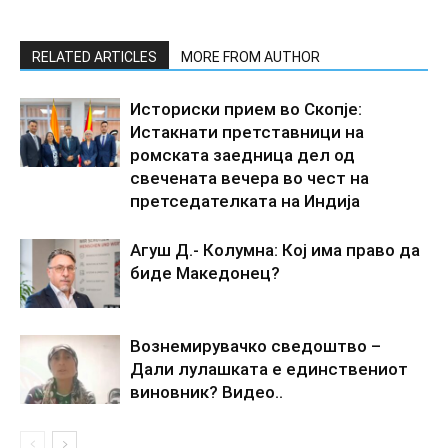
RELATED ARTICLES
MORE FROM AUTHOR
Историски прием во Скопје:
Истакнати претставници на
ромската заедница дел од
свечената вечера во чест на
претседателката на Индија
Агуш Д.- Колумна: Кој има право да
биде Македонец?
Вознемирувачко сведоштво –
Дали лулашката е единствениот
виновник? Видео..