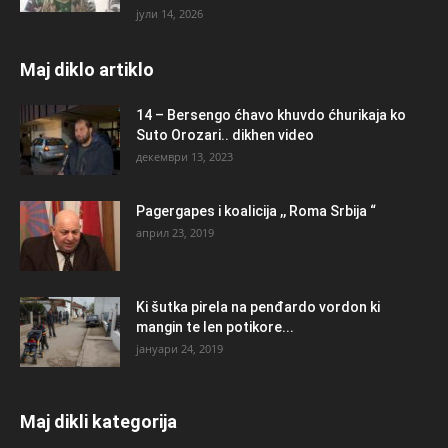
јули 14, 2026
Maj diklo artiklo
14 – Bersengo ćhavo khuvdo ćhurikaja ko
Suto Orozari.. dikhen video
декември 13, 2023
Pagergapes i koalicija ,, Roma Srbija “
април 23, 2019
Ki šutka pirela na penđardo vordon ki
mangin te len potikore...
јануари 24, 2019
Maj dikli kategorija