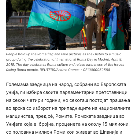
People hold up the Roma flag and take pictures as they listen to a music
group during the celebration of International Roma Day in Madrid, April 8,
2015. The day celebrates Roma culture and raises awareness of the issues
facing Roma people. REUTERS/Andrea Comas - GF10000052588
Големама заедница на народ, собрани во Европската
унија, ги избира своите парламентарни претставници
на секои четири години, но секогаш постојат прашања
во врска со изборот на припадниците на националните
малцинства, пред сè, Ромите. Ромската заедница во
Унијата која е бројна, проценета на околу 15 милиони,
со половина милион Роми кои живеат во Шпанија и