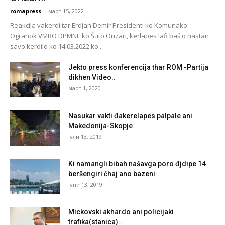
romapress
-
март 15, 2022
Reakcija vakerdi tar Erdjan Demir Presidenti ko Komunako
Ogranok VMRO DPMNE ko Šuto Orizari, kerlapes lafi baš o nastan
savo kerdilo ko 14.03.2022 ko...
Jekto press konferencija thar ROM -Partija
dikhen Video..
март 1, 2020
Nasukar vakti đakerelapes palpale ani
Makedonija-Skopje
јули 13, 2019
Ki namangli bibah našavga poro đjdipe 14
beršengiri čhaj ano bazeni
јуни 13, 2019
Mickovski akhardo ani policijaki
trafika(stanica)..