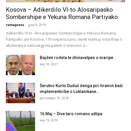
Kosova – Adikerdilo VI-to Alosaripasko
Sombershipe e Yekuna Romana Partiyako
romapress
-
јули 9, 2019
Adikerdilo VI-to Alosaripasko Sombershipe e Yekuna Romana
Partiyako ani Kosova, 170 votyenca pro, niyek mamuy Vota thay 3
abstenipya rialosargyola palem o sheruno e...
Bajden rodela te ćhinavelpes o maripe..
мај 18, 2021
Šerutno Kurto Duduš denga piri hramin baši
implementiribe o Loklanikane...
декември 19, 2018
16 Maj – Dive taro romano uštipa
мај 15, 2019