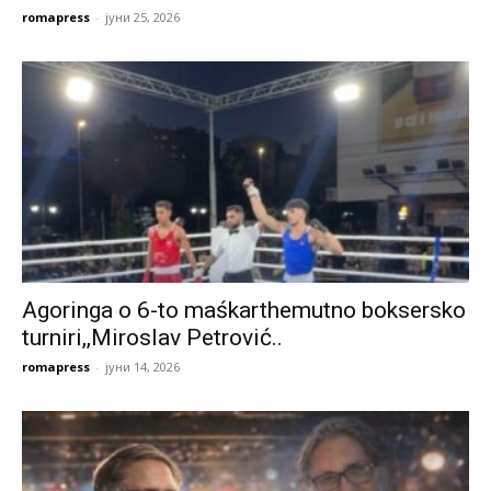
romapress
-
јуни 25, 2026
Agoringa o 6-to maśkarthemutno boksersko
turniri,,Miroslav Petrović..
romapress
-
јуни 14, 2026