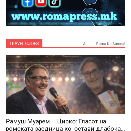
TRAVEL GUIDES
All
Roma Ko Sumnal
Рамуш Муарем – Цирко: Гласот на
ромската заедница кој остави длабока...