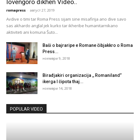
lovengoro dikhen Video..
romapress
-
август 27, 2019
Avdive o timi tar Roma Press sijam sine misafirija ano dive savo
sas akhardo anglal jek kurko tar ikheribe humanitarnikano
aktiviteti ani komuna Šuto...
Baši o bajraripe e Romane čibjakkro o Roma
Press...
ноември 9, 2018
Birađjakiri organizacija ,, Romaniland”
ikerga I čipota thaj...
ноември 14, 2018
POPULAR VIDEO