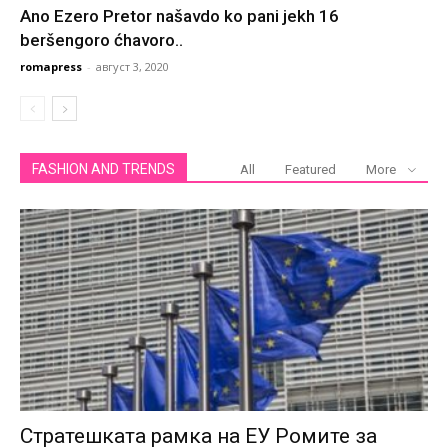
Ano Ezero Pretor našavdo ko pani jekh 16
beršengoro ćhavoro..
romapress
-
август 3, 2020
FASHION AND TRENDS
All
Featured
More
Стратешката рамка на ЕУ Ромите за