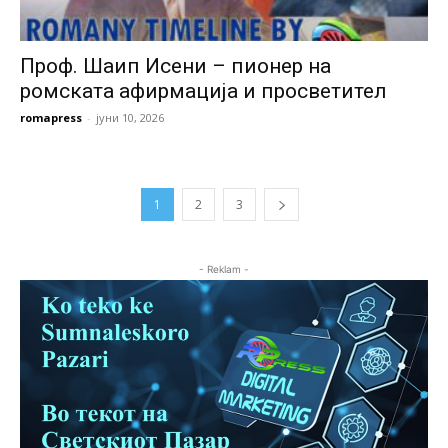
Проф. Шаип Исени – пионер на
ромската афирмација и просветител
romapress
-
јуни 10, 2026
1
2
3
- Reklam -