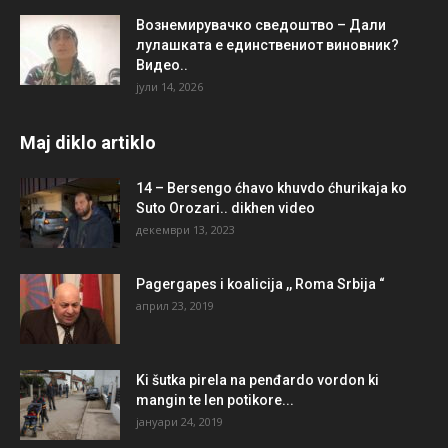
Вознемирувачко сведоштво – Дали
лулашката е единствениот виновник?
Видео..
јули 14, 2026
Maj diklo artiklo
14 – Bersengo ćhavo khuvdo ćhurikaja ko
Suto Orozari.. dikhen video
декември 13, 2023
Pagergapes i koalicija ,, Roma Srbija “
април 23, 2019
Ki šutka pirela na penđardo vordon ki
mangin te len potikore...
јануари 24, 2019