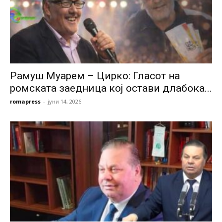
Рамуш Муарем – Цирко: Гласот на
ромската заедница кој остави длабока...
romapress
-
јуни 14, 2026