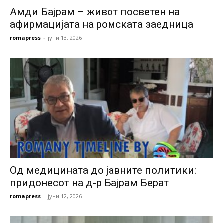
Амди Бајрам – живот посветен на
афирмацијата на ромската заедница
romapress
-
јуни 13, 2026
Од медицината до јавните политики:
придонесот на д-р Бајрам Берат
romapress
-
јуни 12, 2026