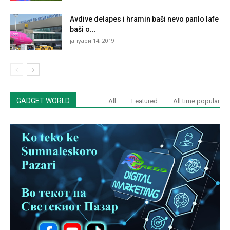
Avdive delapes i hramin baši nevo panlo lafe
baši o...
јануари 14, 2019
GADGET WORLD
All
Featured
All time popular