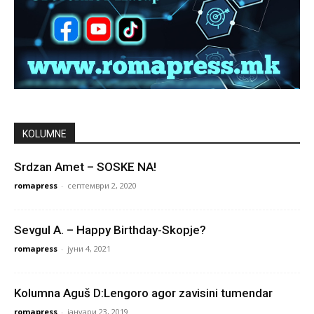
KOLUMNE
Srdzan Amet – SOSKE NA!
romapress
-
септември 2, 2020
Sevgul A. – Happy Birthday-Skopje?
romapress
-
јуни 4, 2021
Kolumna Aguš D:Lengoro agor zavisini tumendar
romapress
-
јануари 23, 2019