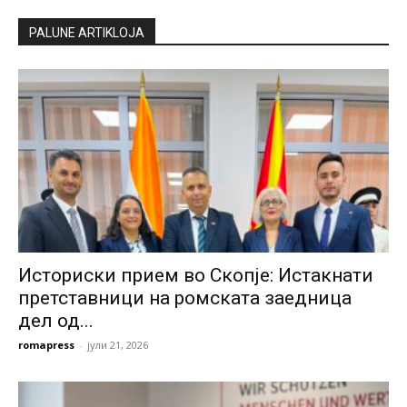
PALUNE ARTIKLOJA
Историски прием во Скопје: Истакнати
претставници на ромската заедница
дел од...
romapress
-
јули 21, 2026