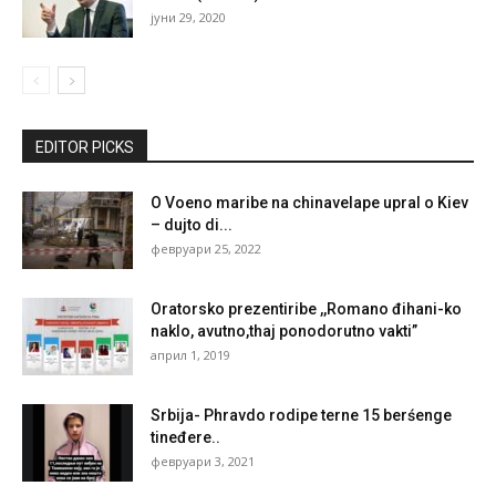
јуни 29, 2020
EDITOR PICKS
O Voeno maribe na chinavelape upral o Kiev
– dujto di...
февруари 25, 2022
Oratorsko prezentiribe ,,Romano đihani-ko
naklo, avutno,thaj ponodorutno vakti”
април 1, 2019
Srbija- Phravdo rodipe terne 15 berśenge
tineđere..
февруари 3, 2021