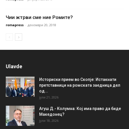
Чии жтрви сме ние Ромите?
romapress
-
декември 20, 2018
Ulavde
Историски прием во Скопје: Истакнати
претставници на ромската заедница дел
од...
јули 21, 2026
Агуш Д.- Колумна: Кој има право да биде
Македонец?
јули 18, 2026