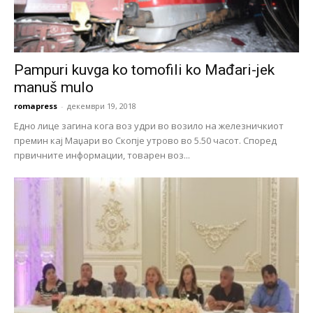
Pampuri kuvga ko tomofili ko Mađari-jek
manuš mulo
romapress
-
декември 19, 2018
Едно лице загина кога воз удри во возило на железничкиот
премин кај Маџари во Скопје утрово во 5.50 часот. Според
првичните информации, товарен воз...