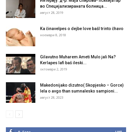
Интервју: д-р. Маја Спирова- психијатар
во Специјализираната болница...
август 28, 2019
Ka činavelpes o dejbe love bašI trinto čhavo
ноември 8, 2018
Gilavutno Muharem Ameti Mulo jali Na?
Kerlapes lafi baš ileski...
октомври 2, 2019
Makedonijako dizutno( Skopjesko – Gorce)
lela o avgo than sumnalesko sampioni...
август 28, 2023
0
Fans
LIKE