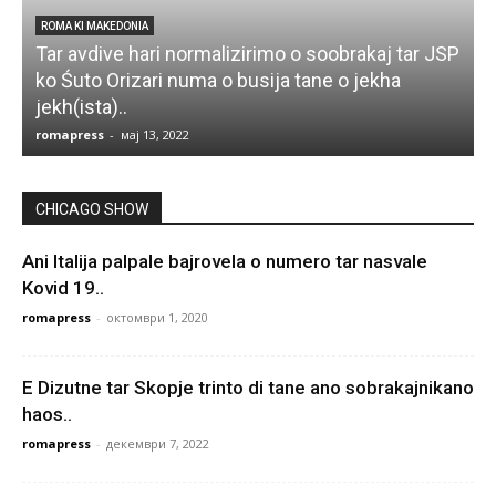
ROMA KI MAKEDONIA
Tar avdive hari normalizirimo o soobrakaj tar JSP
P
ko Śuto Orizari numa o busija tane o jekha
t
jekh(ista)..
romapress
-
мај 13, 2022
r
CHICAGO SHOW
Ani Italija palpale bajrovela o numero tar nasvale
Kovid 19..
romapress
-
октомври 1, 2020
E Dizutne tar Skopje trinto di tane ano sobrakajnikano
haos..
romapress
-
декември 7, 2022