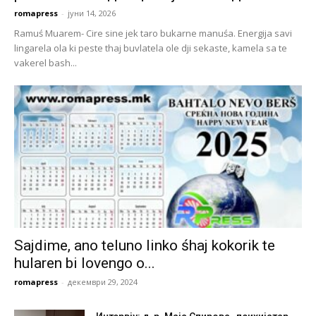
romapress
-
јуни 14, 2026
Ramuś Muarem- Cire sine jek taro bukarne manuśa. Energija savi
lingarela ola ki peste thaj buvlatela ole dji sekaste, kamela sa te
vakerel bash...
Sajdime, ano teluno linko śhaj kokorik te
hularen bi lovengo o...
romapress
-
декември 29, 2024