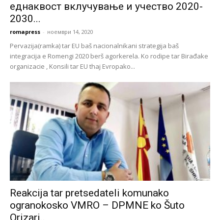
еднаквост вклучување и учество 2020-
2030...
romapress
-
ноември 14, 2020
Pervazija(ramka) tar EU baš nacionalnikani strategija baš
integracija e Romengi 2020 berš agorkerela. Ko rodipe tar Birađake
organizacie , Konsili tar EU thaj Evropako...
Reakcija tar pretsedateli komunako
ogranokosko VMRO – DPMNE ko Šuto
Orizari..